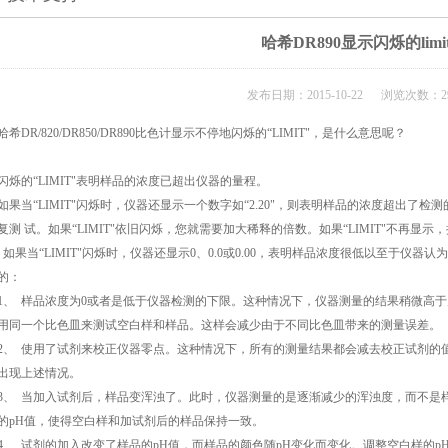
哈希DR890显示闪烁的limi
发布日期：2015-10-22 浏览次数：29
哈希DR/820/DR850/DR890比色计
显示不停地闪烁的“LIMIT"，是什么意思呢？
闪烁的“LIMIT"表明样品的浓度已超出仪器的量程。
如果当“LIMIT"闪烁时，仪器还显示一个数字如“2.20"，则表明样品的浓度超出
复测 试。如果“LIMIT"依旧闪烁，您就需要加大稀释的倍数。如果“LIMIT"不再
如果当“LIMIT"闪烁时，仪器还显示0、0.0或0.00，表明样品浓度很低以至于仪
的：
1、 样品浓度为0或者是低于仪器检测的下限。这种情况下，仪器测量的结果稍微高于空白
用同一个比色皿来测试空白样和样品。这样会减少由于不同比色皿带来的测量误差。
2、 使用了试剂来校正仪器零点。这种情况下，所有的测量结果都会减去校正试剂的
出现上述情况。
3、 当加入试剂后，样品变浑浊了。此时，仪器测量的是逐渐减少的浑浊度，而不是
的pH值，使得空白样和加试剂后的样品保持一致。
4、 试剂的加入改变了样品的pH值，而样品的颜色随pH变化而变化。调整空白样的