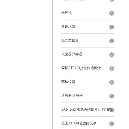
粉碎机
蒸馏水器
箱式类仪器
灭菌器|消毒器
爱拓ATAGO折光仪糖度计
药检仪器
移液器|移液枪
SAN-台雄水龙头|洗眼器|万向抽气
罩
英国ADAM艾德姆天平