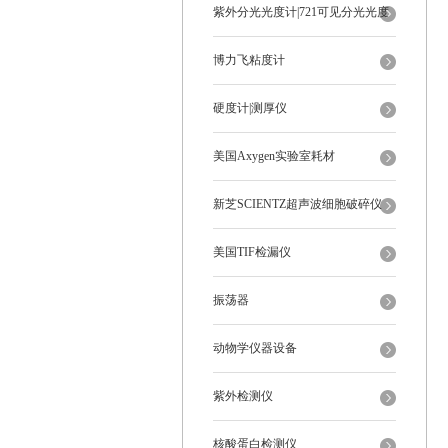
紫外分光光度计|721可见分光光度
计
博力飞粘度计
硬度计|测厚仪
美国Axygen实验室耗材
新芝SCIENTZ超声波细胞破碎仪
美国TIF检漏仪
振荡器
动物学仪器设备
紫外检测仪
核酸蛋白检测仪