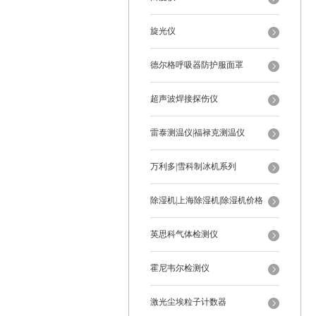
旋光仪
德尔格呼吸器防护服面罩
超声波焊接探伤仪
雷泰测温仪|福禄克测温仪
万利多|雪科制冰机系列
除湿机|上海除湿机|除湿机价格
英思科气体检测仪
霍尼韦尔检测仪
激光尘埃粒子计数器