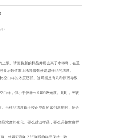
t
17
了检测的上限。请更换新的样品并用去离子水稀释，在重
显示，把显示数值乘上稀释倍数便是您样品的浓度。
器认为比空白样的浓度还低。这可能是有几种原因导致
样，但小于仪器+/-0.005吸光度。此时，应该
值。当样品浓度低于校正空白的试剂浓度时，便会
样品浓度的变化。要么过滤样品，要么调整空白样
pH值，使得它和加入试剂后的样品保持一致。