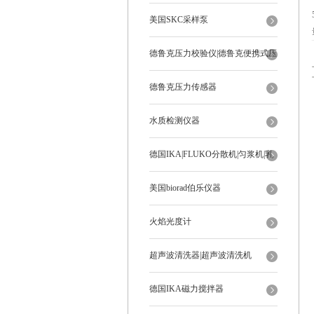
美国SKC采样泵
德鲁克压力校验仪|德鲁克便携式压
力校验仪
德鲁克压力传感器
水质检测仪器
德国IKA|FLUKO分散机|匀浆机|乳
化机
美国biorad伯乐仪器
火焰光度计
超声波清洗器|超声波清洗机
德国IKA磁力搅拌器