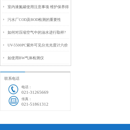
室内液氮罐使用注意事项 维护保养得
法
污水厂COD及BOD检测的重要性
当可延长使用寿命
如何对压缩空气中的油水进行取样?
UV-5500PC紫外可见分光光度计六价
德尔格压缩空气质量检测仪！
如使用BW气体检测仪
铬的测试
联系电话
电话：
021-31265669
传真：
021-51861312