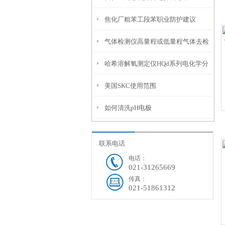
焦化厂粗苯工段苯职业防护建议
气体检测仪高量程或低量程气体去检
哈希溶解氧测定仪HQd系列电化学分
点 偏差会大
美国SKC使用范围
析法和实际应用有哪些
如何清洗pH电极
3
联系电话
电话：
021-31265669
传真：
021-51861312