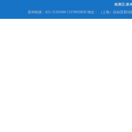
检测仪,泰
咨询热线：021-31265669 13370059858 地址： （上海）自由贸