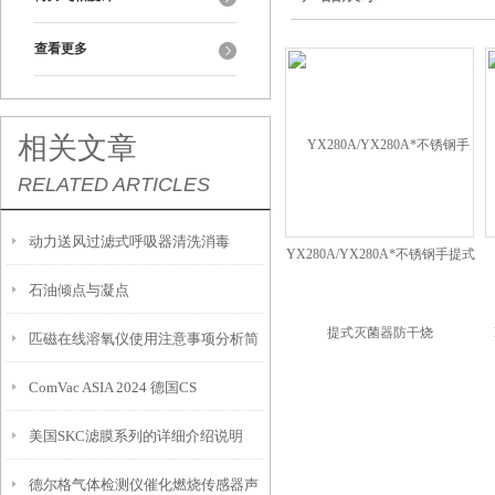
查看更多
相关文章
RELATED ARTICLES
动力送风过滤式呼吸器清洗消毒
YX280A/YX280A*不锈钢手提式
灭菌器防干烧
石油倾点与凝点
匹磁在线溶氧仪使用注意事项分析简
ComVac ASIA 2024 德国CS
述
美国SKC滤膜系列的详细介绍说明
Instruments携新品AS3等参展
德尔格气体检测仪催化燃烧传感器声