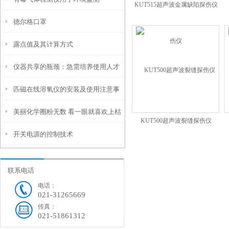
KUT515超声波金属缺陷探伤仪
德尔格口罩
露点值及其计算方式
仪器共享的瓶颈：急需培养使用人才
匹磁在线溶氧仪的安装及使用注意事
美丽化学圈粉无数 看一眼就喜欢上枯
项
KUT500超声波裂缝探伤仪
开关电源的控制技术
燥的化学
联系电话
电话：
021-31265669
传真：
021-51861312