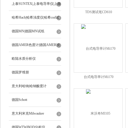
上泰SUNTEX|上泰电导率仪|上泰
TDS测试笔CD610
ph计
哈希Hach|哈希浊度仪|哈希cod试
剂
德国MN|德国MN试纸
德国AMER色度计|德国AMER浊
度计
欧陆水质分析仪
德国罗维朋
台式电导率计Mi170
意大利哈纳|哈纳酸度计
德国Schott
意大利米克Milwaukee
德国WTW|BOD分析仪