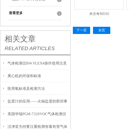
查看更多
米沃奇MI105
下一页
末页
相关文章
RELATED ARTICLES
气体检测仪BW FLEX4操作使用注意
离心机的环保和标准
事项
医用氧标准及检测方法
盐度计的应用——火锅盐度的那些事
美国华瑞PGM-7320VOC气体检测仪
儿
洁净室为何要注重检测有毒有害气体
是什么工作原理