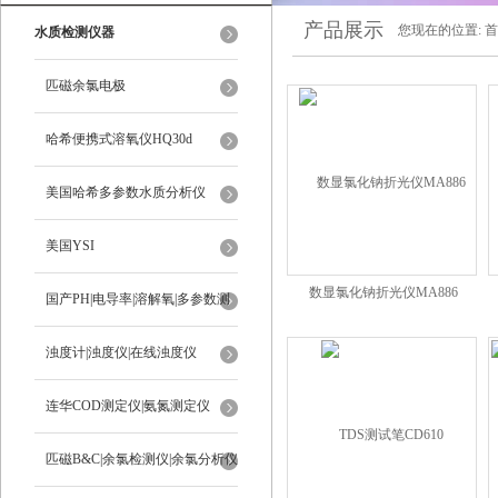
产品展示
您现在的位置:
首
水质检测仪器
匹磁余氯电极
哈希便携式溶氧仪HQ30d
美国哈希多参数水质分析仪
美国YSI
数显氯化钠折光仪MA886
国产PH|电导率|溶解氧|多参数测
定仪
浊度计|浊度仪|在线浊度仪
连华COD测定仪|氨氮测定仪
匹磁B&C|余氯检测仪|余氯分析仪