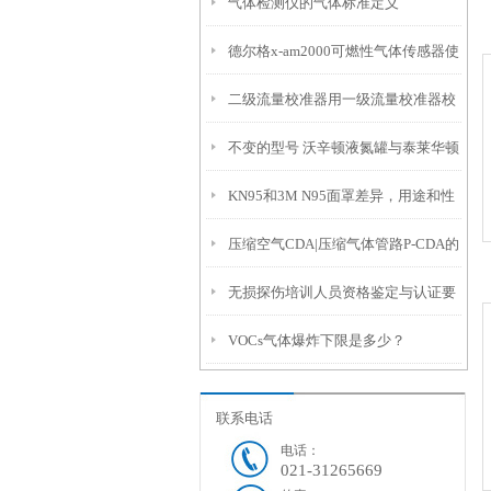
气体检测仪的气体标准定义
德尔格x-am2000可燃性气体传感器使
二级流量校准器用一级流量校准器校
用声明
不变的型号 沃辛顿液氮罐与泰莱华顿
验 以及流量校准器找谁计量？
KN95和3M N95面罩差异，用途和性
一样的质量
压缩空气CDA|压缩气体管路P-CDA的
能数据
无损探伤培训人员资格鉴定与认证要
质量检测项目
VOCs气体爆炸下限是多少？
求
联系电话
电话：
021-31265669