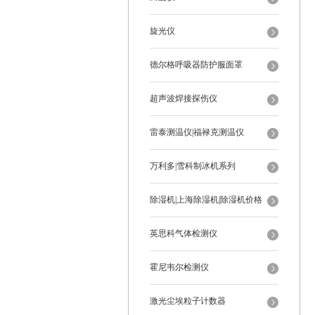
旋光仪
德尔格呼吸器防护服面罩
超声波焊接探伤仪
雷泰测温仪|福禄克测温仪
万利多|雪科制冰机系列
除湿机|上海除湿机|除湿机价格
英思科气体检测仪
霍尼韦尔检测仪
激光尘埃粒子计数器