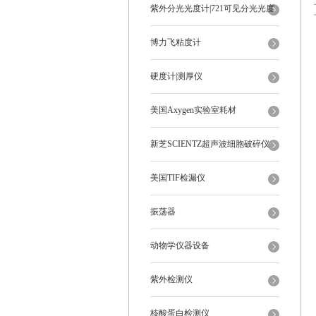
紫外分光光度计|721可见分光光度
计
博力飞粘度计
硬度计|测厚仪
美国Axygen实验室耗材
新芝SCIENTZ超声波细胞破碎仪
美国TIF检漏仪
振荡器
动物学仪器设备
紫外检测仪
核酸蛋白检测仪