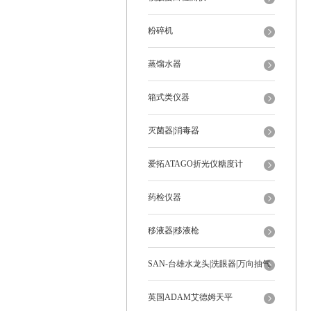
粉碎机
蒸馏水器
箱式类仪器
灭菌器|消毒器
爱拓ATAGO折光仪糖度计
药检仪器
移液器|移液枪
SAN-台雄水龙头|洗眼器|万向抽气
罩
英国ADAM艾德姆天平