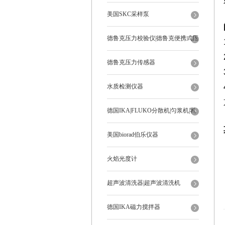
美国SKC采样泵
德鲁克压力校验仪|德鲁克便携式压
力校验仪
德鲁克压力传感器
水质检测仪器
德国IKA|FLUKO分散机|匀浆机|乳
化机
美国biorad伯乐仪器
火焰光度计
超声波清洗器|超声波清洗机
德国IKA磁力搅拌器