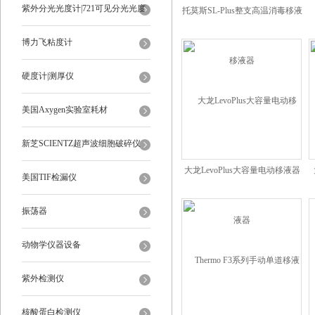
紫外分光光度计|721可见分光光度
托莫斯SL-Plus整支高温消毒移液
器
计
博力飞粘度计
硬度计|测厚仪
美国Axygen实验室耗材
新芝SCIENTZ超声波细胞破碎仪
大龙LevoPlus大容量电动移液器
美国TIF检漏仪
振荡器
动物学仪器设备
紫外检测仪
核酸蛋白检测仪