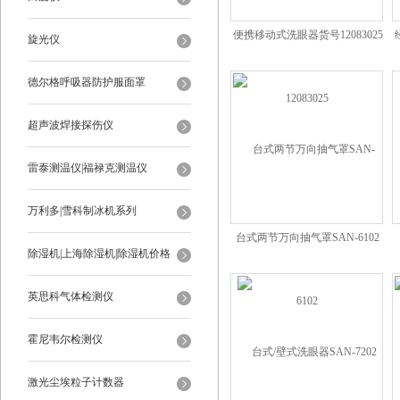
便携移动式洗眼器货号12083025
旋光仪
德尔格呼吸器防护服面罩
超声波焊接探伤仪
雷泰测温仪|福禄克测温仪
万利多|雪科制冰机系列
台式两节万向抽气罩SAN-6102
除湿机|上海除湿机|除湿机价格
英思科气体检测仪
霍尼韦尔检测仪
激光尘埃粒子计数器