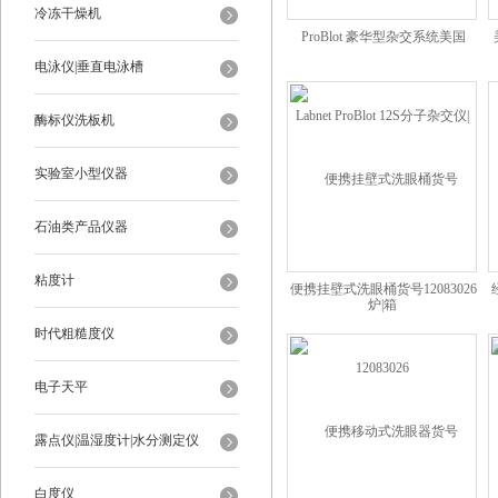
冷冻干燥机
ProBlot 豪华型杂交系统美国
电泳仪|垂直电泳槽
Labnet ProBlot 12S分子杂交仪|炉|
箱
酶标仪洗板机
实验室小型仪器
石油类产品仪器
粘度计
便携挂壁式洗眼桶货号12083026
时代粗糙度仪
电子天平
露点仪|温湿度计|水分测定仪
白度仪