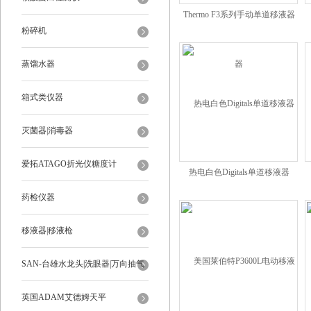
Thermo F3系列手动单道移液器
粉碎机
蒸馏水器
箱式类仪器
灭菌器|消毒器
爱拓ATAGO折光仪糖度计
热电白色Digitals单道移液器
药检仪器
移液器|移液枪
SAN-台雄水龙头|洗眼器|万向抽气
罩
英国ADAM艾德姆天平