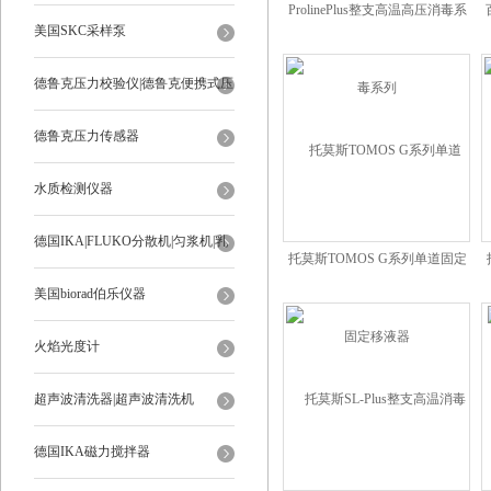
ProlinePlus整支高温高压消毒系
美国SKC采样泵
列
德鲁克压力校验仪|德鲁克便携式压
力校验仪
德鲁克压力传感器
水质检测仪器
德国IKA|FLUKO分散机|匀浆机|乳
托莫斯TOMOS G系列单道固定
移液器
化机
美国biorad伯乐仪器
火焰光度计
超声波清洗器|超声波清洗机
德国IKA磁力搅拌器