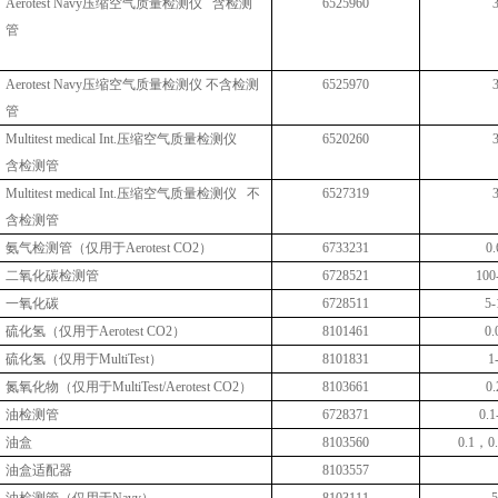
Aerotest Navy
压缩空气质量检测仪 含检测
6525960
管
Aerotest Navy
压缩空气质量检测仪 不含检测
6525970
管
Multitest medical Int.
压缩空气质量检测仪
6520260
含检测管
Multitest medical Int.
压缩空气质量检测仪 不
6527319
含检测管
氨气检测管（仅用于
Aerotest CO2
）
6733231
0.
二氧化碳检测管
6728521
100
一氧化碳
6728511
5-
硫化氢（仅用于
Aerotest CO2
）
8101461
0.
硫化氢（仅用于
MultiTest
）
8101831
1
氮氧化物（仅用于
MultiTest/Aerotest CO2
）
8103661
0.
油检测管
6728371
0.1
油盒
8103560
0.1
，
0
油盒适配器
8103557