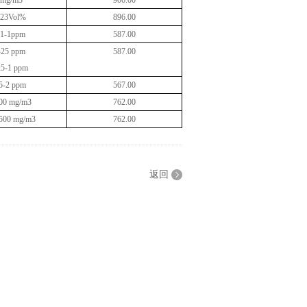
5mg/m3
906.00
-23Vol%
896.00
.1-1ppm
587.00
-25 ppm
587.00
25-1 ppm
5-2 ppm
567.00
00 mg/m3
762.00
500 mg/m3
762.00
返回