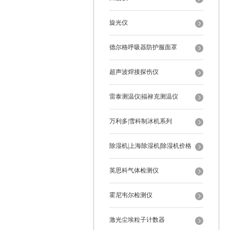
旋光仪
德尔格呼吸器防护服面罩
超声波焊接探伤仪
雷泰测温仪|福禄克测温仪
万利多|雪科制冰机系列
除湿机|上海除湿机|除湿机价格
英思科气体检测仪
霍尼韦尔检测仪
激光尘埃粒子计数器