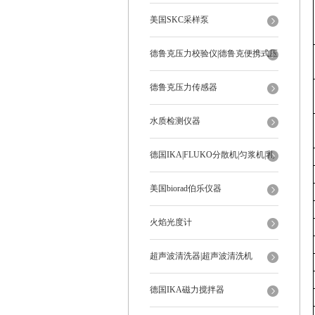
美国SKC采样泵
德鲁克压力校验仪|德鲁克便携式压
力校验仪
德鲁克压力传感器
水质检测仪器
德国IKA|FLUKO分散机|匀浆机|乳
化机
美国biorad伯乐仪器
火焰光度计
超声波清洗器|超声波清洗机
德国IKA磁力搅拌器