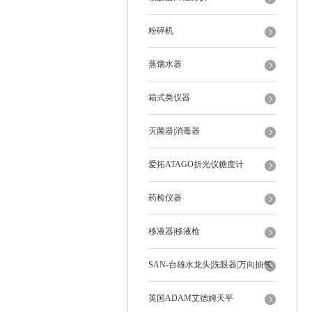
粉碎机
蒸馏水器
箱式类仪器
灭菌器|消毒器
爱拓ATAGO折光仪糖度计
药检仪器
移液器|移液枪
SAN-台雄水龙头|洗眼器|万向抽气
罩
英国ADAM艾德姆天平