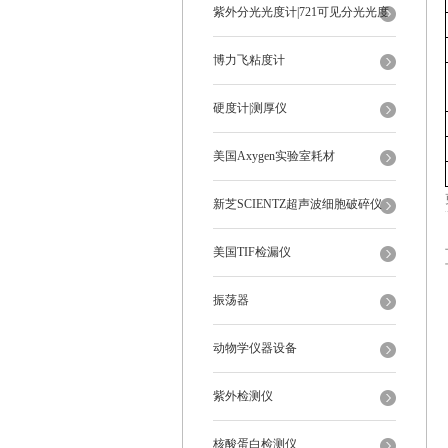
紫外分光光度计|721可见分光光度
计
博力飞粘度计
硬度计|测厚仪
美国Axygen实验室耗材
新芝SCIENTZ超声波细胞破碎仪
美国TIF检漏仪
振荡器
动物学仪器设备
紫外检测仪
核酸蛋白检测仪