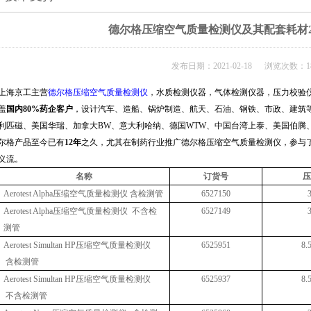
德尔格压缩空气质量检测仪及其配套耗材2
发布日期：2021-02-18 浏览次数：18
上海京工主营
德尔格压缩空气质量检测仪
，水质检测仪器，气体检测仪器，压力校验
盖
国内
80%
药企客户
，设计汽车、造船、锅炉制造、航天、石油、钢铁、市政、建筑
利匹磁、美国华瑞、加拿大
BW
、意大利哈纳、德国
WTW
、中国台湾上泰、美国伯腾
尔格产品至今已有
12
年
之久，尤其在制药行业推广德尔格压缩空气质量检测仪，参与
义流。
名称
订货号
压
Aerotest Alpha
压缩空气质量检测仪 含检测管
6527150
Aerotest Alpha
压缩空气质量检测仪 不含检
6527149
测管
Aerotest Simultan HP
压缩空气质量检测仪
6525951
8.
含检测管
Aerotest Simultan HP
压缩空气质量检测仪
6525937
8.
不含检测管