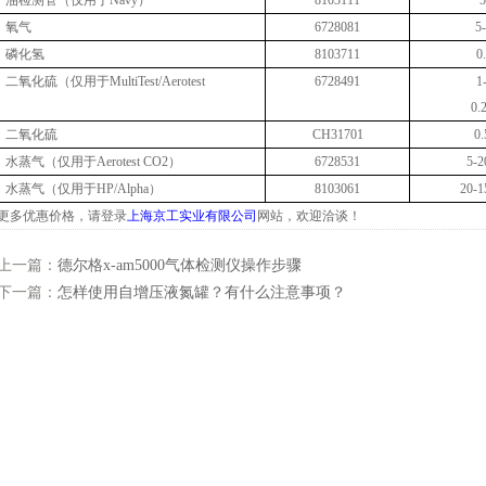
油检测管（仅用于
Navy
）
8103111
氧气
6728081
5
磷化氢
8103711
0
二氧化硫（仅用于
MultiTest/Aerotest
6728491
1
0.
二氧化硫
CH31701
0.
水蒸气（仅用于
Aerotest CO2
）
6728531
5-2
水蒸气（仅用于
HP/Alpha
）
8103061
20-1
更多优惠价格，请登录
上海京工实业有限公司
网站，欢迎洽谈！
上一篇：
德尔格x-am5000气体检测仪操作步骤
下一篇：
怎样使用自增压液氮罐？有什么注意事项？