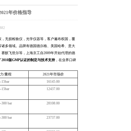
021年价格指导
82
仪，无损检验仪，光学仪器等，客户遍布权国，覆
等诸多领域。品牌有德国德尔格、美国哈希、意大
、赛默飞世尔等，上海京工自
2009
年开始代理的德
了
2010
版
GMP
认证的制定与技术支持
，在业界口碑
力
/
量程
2021年市场价
3-15bar
16145.00
3-15bar
12437.00
5-300 bar
28108.00
5-300 bar
23737.00