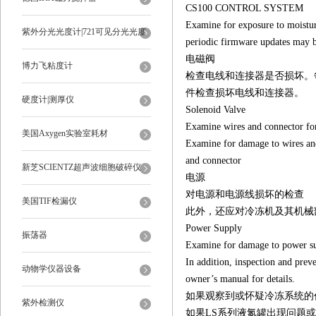
CS100 CONTROL SYSTEM
Examine for exposure to moisture
紫外分光光度计|721可见分光光度
periodic firmware updates may b
电磁阀
计
博力飞粘度计
检查电线和连接器是否损坏。
件检查损坏电线和连接器。
硬度计|测厚仪
Solenoid Valve
Examine wires and connector fo
美国Axygen实验室耗材
Examine for damage to wires an
and connector
新芝SCIENTZ超声波细胞破碎仪
电源
对电源和电源线损坏的检查
美国TIF检漏仪
此外，还应对冷冻机及其机械
Power Supply
振荡器
Examine for damage to power s
In addition, inspection and prev
动物学仪器设备
owner’s manual for details.
如果观察到或怀疑冷冻系统的
紫外检测仪
如果LS系列液氮罐出现问题或