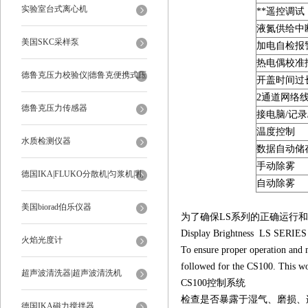
实验室台式离心机
**遥控调试
液氮供给中
美国SKC采样泵
加电自检报
热电偶校准
德鲁克压力校验仪|德鲁克便携式压
开盖时间过
2通道网络
力校验仪
德鲁克压力传感器
接电脑/记录
温度控制
水质检测仪器
数据自动储
手动除雾
德国IKA|FLUKO分散机|匀浆机|乳
自动除雾
化机
美国biorad伯乐仪器
为了确保LS系列的正确运行和
Display Brightness LS SERIES
火焰光度计
To ensure proper operation and 
followed for the CS100. This wo
超声波清洗器|超声波清洗机
CS100控制系统
检查是否暴露于湿气、磨损、
德国IKA磁力搅拌器