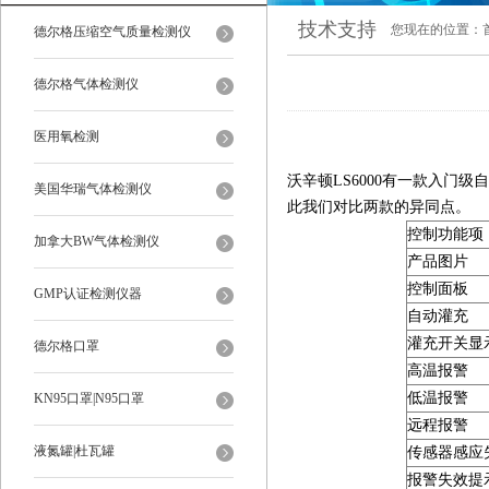
技术支持
您现在的位置：
德尔格压缩空气质量检测仪
德尔格气体检测仪
医用氧检测
沃辛顿LS6000有一款入门级自
美国华瑞气体检测仪
此我们对比两款的异同点。
控制功能项
加拿大BW气体检测仪
产品图片
控制面板
GMP认证检测仪器
自动灌充
灌充开关显
德尔格口罩
高温报警
低温报警
KN95口罩|N95口罩
远程报警
液氮罐|杜瓦罐
传感器感应
报警失效提