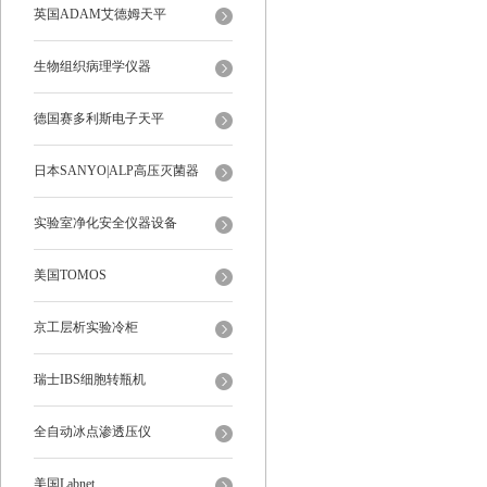
罩
英国ADAM艾德姆天平
生物组织病理学仪器
德国赛多利斯电子天平
日本SANYO|ALP高压灭菌器
实验室净化安全仪器设备
美国TOMOS
京工层析实验冷柜
瑞士IBS细胞转瓶机
全自动冰点渗透压仪
美国Labnet