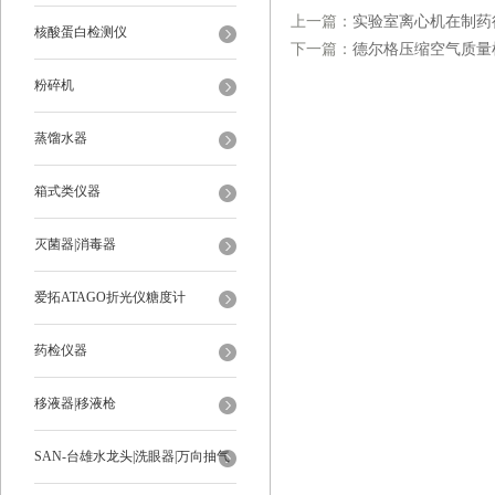
上一篇：
实验室离心机在制药
核酸蛋白检测仪
下一篇：
德尔格压缩空气质量
粉碎机
蒸馏水器
箱式类仪器
灭菌器|消毒器
爱拓ATAGO折光仪糖度计
药检仪器
移液器|移液枪
SAN-台雄水龙头|洗眼器|万向抽气