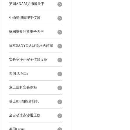
罩
英国ADAM艾德姆天平
生物组织病理学仪器
德国赛多利斯电子天平
日本SANYO|ALP高压灭菌器
实验室净化安全仪器设备
美国TOMOS
京工层析实验冷柜
瑞士IBS细胞转瓶机
全自动冰点渗透压仪
美国Labnet