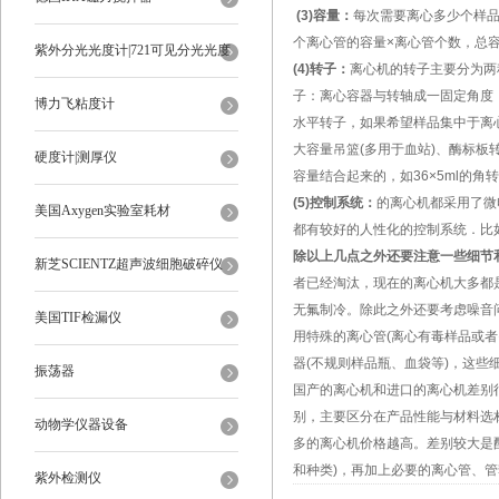
(3)
容量：
每次需要离心多少个样
个离心管的容量
×
离心管个数，总
紫外分光光度计|721可见分光光度
(4)
转子：
离心机的转子主要分为两
子：离心容器与转轴成一固定角度
计
博力飞粘度计
水平转子，如果希望样品集中于离
大容量吊篮
(
多用于血站
)
、酶标板
硬度计|测厚仪
容量结合起来的，如
36×5ml
的角转
(5)
控制系统：
的离心机都采用了微
美国Axygen实验室耗材
都有较好的人性化的控制系统．比
除以上几点之外还要注意一些细节
新芝SCIENTZ超声波细胞破碎仪
者已经淘汰，现在的离心机大多都
无氟制冷。除此之外还要考虑噪音
美国TIF检漏仪
用特殊的离心管
(
离心有毒样品或者
器
(
不规则样品瓶、血袋等
)
，这些
振荡器
国产的离心机和进口的离心机差别
别，主要区分在产品性能与材料选
动物学仪器设备
多的离心机价格越高。差别较大是
和种类
)
，再加上必要的离心管、管
紫外检测仪