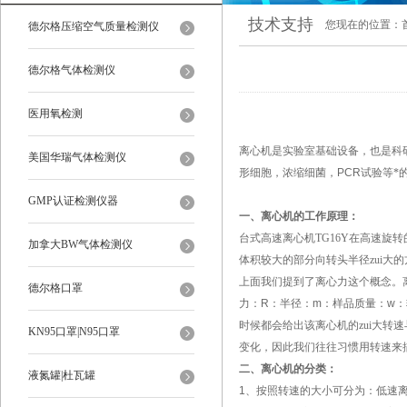
技术支持
您现在的位置：
德尔格压缩空气质量检测仪
德尔格气体检测仪
医用氧检测
离心机是实验室基础设备，也是科研
美国华瑞气体检测仪
形细胞，浓缩细菌，
PCR
试验等*
GMP认证检测仪器
一、离心机的工作原理：
台式高速离心机TG16Y
在高速旋转
加拿大BW气体检测仪
体积较大的部分向转头半径zui大
上面我们提到了离心力这个概念。
德尔格口罩
力：
R
：半径：
m
：样品质量：
w
：
时候都会给出该离心机的zui大
KN95口罩|N95口罩
变化，因此我们往往习惯用转速来
二、离心机的分类：
液氮罐|杜瓦罐
1
、按照转速的大小可分为：低速