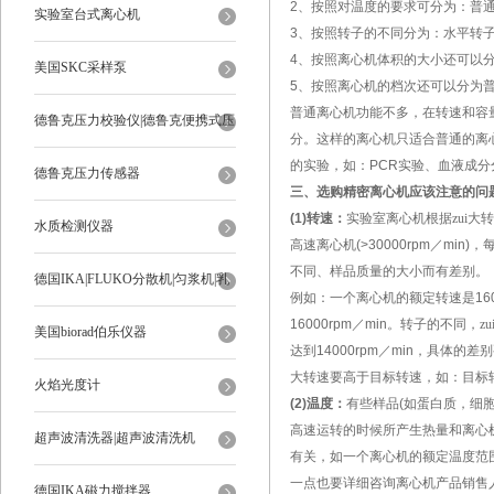
2
、按照对温度的要求可分为：普
实验室台式离心机
3
、按照转子的不同分为：水平转
4
、按照离心机体积的大小还可以
美国SKC采样泵
5
、按照离心机的档次还可以分为
普通离心机功能不多，在转速和容量
德鲁克压力校验仪|德鲁克便携式压
分。这样的离心机只适合普通的离
的实验，如：
PCR
实验、血液成分
力校验仪
德鲁克压力传感器
三、选购精密离心机应该注意的问
(1)
转速：
实验室
离心机
根据zui
水质检测仪器
高速离心机
(>30000rpm
／
min)
，每
不同、样品质量的大小而有差别。
德国IKA|FLUKO分散机|匀浆机|乳
例如：一个离心机的额定转速是
16
16000rpm
／
min
。转子的不同，zu
化机
美国biorad伯乐仪器
达到
14000rpm
／
min
，具体的差别
大转速要高于目标转速，如：目标
火焰光度计
(2)
温度：
有些样品
(
如蛋白质，细
高速运转的时候所产生热量和离心
超声波清洗器|超声波清洗机
有关，如一个离心机的额定温度范
一点也要详细咨询离心机产品销售
德国IKA磁力搅拌器