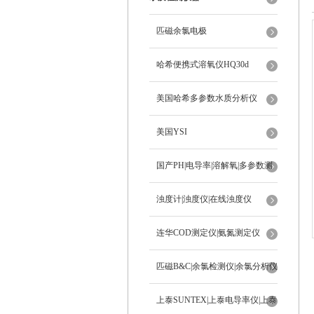
匹磁余氯电极
哈希便携式溶氧仪HQ30d
美国哈希多参数水质分析仪
美国YSI
国产PH|电导率|溶解氧|多参数测
定仪
浊度计|浊度仪|在线浊度仪
连华COD测定仪|氨氮测定仪
匹磁B&C|余氯检测仪|余氯分析仪
上泰SUNTEX|上泰电导率仪|上泰