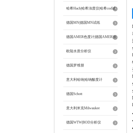
ph计
哈希Hach|哈希浊度仪|哈希cod试
剂
德国MN|德国MN试纸
德国AMER色度计|德国AMER浊
度计
欧陆水质分析仪
德国罗维朋
意大利哈纳|哈纳酸度计
德国Schott
意大利米克Milwaukee
德国WTW|BOD分析仪