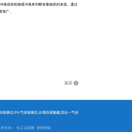
缓冲液或有机物缓冲液来判断有毒物质的来源。通过
度很广。
返回
体检测仪,BW气体检测仪,自增压液氮罐,四合一气体
2 技术支持：
化工仪器网
管理登陆