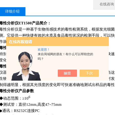
在线咨询
详细介绍
毒性分析仪ET1500产品简介：
毒性分析仪是一种基于生物传感技术的毒性检测系统，根据发光细菌
测。它提供一种快捷有效的水质及食品毒性状况的检测手段，可以快
作就能给出科学、可靠的分析结果。
毒性分析仪ET1500应用场合
欢迎您！
特别适合于饮用水及食品毒性监测和对对突发的水体污染事件的快速
来自局域网的朋友！有什么可以帮助您的
吗？
变化、污水处理厂进水和出水的相对毒性等。
毒性分析仪测量原理
仪器使用发光细菌试剂，这种细菌在进行新陈代谢时会发出光，当这
生物造成的毒性环境中时，它们发出的光受到抑制，毒性越强，对发
制得越明显，根据其光强度的变化即可快速准确地测试出样品的毒性
毒性分析仪产品参数
6
◆
动态范围：
≥10
◆
测试管：直径
12mm,
高度
47~75mm
◆
通讯：
RS232C
连接
PC