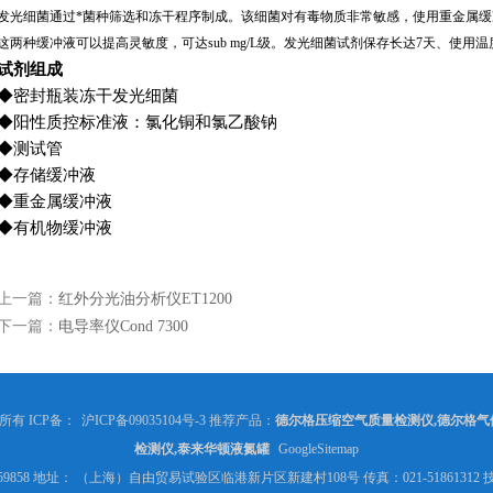
发光细菌通过*菌种筛选和冻干程序制成。该细菌对有毒物质非常敏感，使用重金属
这两种缓冲液可以提高灵敏度，可达
sub mg/L
级。发光细菌试剂保存长达
7
天、使用温
试剂组成
◆
密封瓶装冻干发光细菌
◆
阳性质控标准液：氯化铜和氯乙酸钠
◆
测试管
◆
存储缓冲液
◆
重金属缓冲液
◆
有机物缓冲液
上一篇：
红外分光油分析仪ET1200
下一篇：
电导率仪Cond 7300
权所有 ICP备：
沪ICP备09035104号-3
推荐产品：
德尔格压缩空气质量检测仪,德尔格气
检测仪,泰来华顿液氮罐
GoogleSitemap
370059858 地址： （上海）自由贸易试验区临港新片区新建村108号 传真：021-5186131