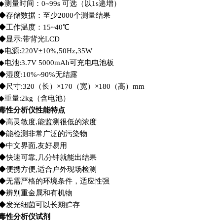
◆
测量时间：
0~99s
可选
（
以
1s
递增
）
◆
存储数据：至少
2000
个测量结果
◆
工作温度：
15~40
℃
◆
显示
:
带背光
LCD
◆
电源
:220V±10%,50Hz,35W
◆
电池
:3.7V 5000mAh
可充电电池板
◆
湿度
:10%~90%
无结露
◆
尺寸
:320
（长）
×170
（宽）
×180
（高）
mm
◆
重量
:2kg（
含电池
）
毒性分析仪性能特点
◆
高灵敏度
,
能监测很低的浓度
◆
能检测非常广泛的污染物
◆
中文界面
,
友好易用
◆
快速可靠
,
几分钟就能出结果
◆
便携方便
,
适合户外现场检测
◆
无需严格的环境条件，适应性强
◆
辨别重金属和有机物
◆
发光细菌可以长期贮存
毒性分析仪试剂