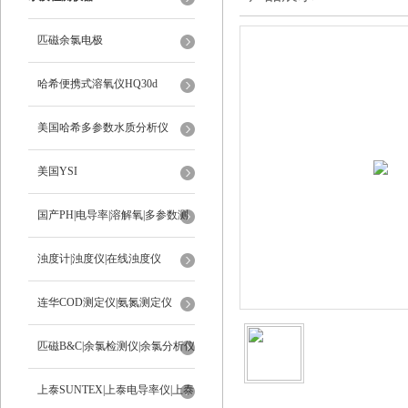
匹磁余氯电极
哈希便携式溶氧仪HQ30d
美国哈希多参数水质分析仪
美国YSI
国产PH|电导率|溶解氧|多参数测
定仪
浊度计|浊度仪|在线浊度仪
连华COD测定仪|氨氮测定仪
匹磁B&C|余氯检测仪|余氯分析仪
上泰SUNTEX|上泰电导率仪|上泰