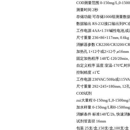
COD
测量范围
0-150mg/L,0-150
测量时间
2
秒
存储功能
可存储
1000
组测量数
数据输出
RS-232
接口输出到
PC
工作电源
4AA×1.5V
碱性电池
,
或
尺寸重量
236×86×117mm, 0.6kg
消解器参数
CR2200/CR3200/CR
加热孔
1×12
个或
2×12
个
,ø16mm
固定加热程序
148
℃
-120/20min,
自定义程序
温度
:
室温
-170
℃
,
时
控制精度
±1
℃
工作电源
230VAC/50Hz
或
115VA
尺寸重量
292×245×180mm, 12
孔
COD
试剂
zui大量程
0-150mg/L,0-1500mg/
加水样量
0-150mg/L
和
0-1500mg
消解条件
标准
148
℃
/2h,
快速消
试剂管直径
16mm
包装
25
支
/
盒
,150
支
/
盒
,100
支
/
盒