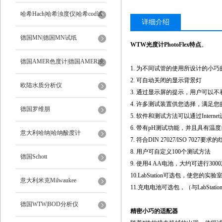
ph计
哈希Hach|哈希浊度仪|哈希cod试
详细介绍
剂
德国MN|德国MN试纸
WTW光度计PhotoFlex特点
。
德国AMER色度计|德国AMER浊
1. 为不同试管的使用所设计的小巧
2. 可自动关闭的显示背景灯
度计
欧陆水质分析仪
3. 通过显示屏的提示，用户可以
4. 许多测试装置供您选择，满足
德国罗维朋
5. 软件和测试方法可以通过Interne
6. 带有pH测试功能，并且具有温
意大利哈纳|哈纳酸度计
7. 符合DIN 27027/ISO 7027
8. 用户可自定义100个测试方法
德国Schott
9. 使用4 AA电池，大约可进行300
10.LabStation可选包，使您
意大利米克Milwaukee
11.充电电池可选包，（与LabStati
德国WTW|BOD分析仪
精密小巧的适配器