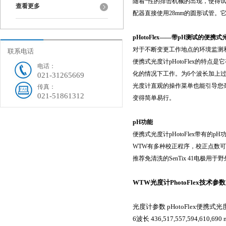
随着*性的排击机械的出现，使得
查看更多
配器直接使用28mm的圆形试管。
pHotoFlex——
带
pH测试的便携式
对于不断变更工作地点的环境监测和
联系电话
便携式光度计pHotoFlex的特
电话：
化的情况下工作。为6个波长加上过滤
021-31265669
光度计直观的操作菜单也能引导您毫
传真：
021-51861312
变得简单易行。
pH
功能
便携式光度计pHotoFlex带有的p
WTW有多种校正程序，校正点数可
推荐免清洗的SenTix 41电极用
WTW光度计PhotoFlex技术参数
光度计参数
pHotoFlex
便携式光
6
波长
436,517,557,594,610,690