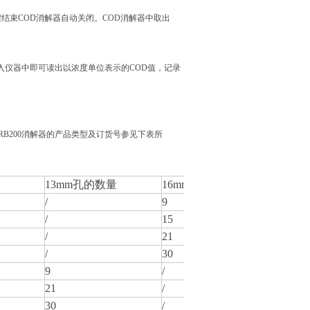
程结束COD消解器自动关闭。COD消解器中取出
入仪器中即可读出以浓度单位表示的COD值，记录
。
RB200消解器的产品类型及订货号参见下表所
13mm
孔的数量
16mm
孔的数量
20mm
/
9
2
/
15
/
/
21
4
/
30
/
9
/
2
21
/
4
30
/
/