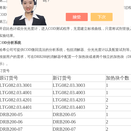
第二步：水样消解过
吗？
将装有水样的COD试管放入COD消解器中，150℃的条件下加热回流小时后，消解过
COD试剂管，冷却至室温。
第三步：COD比色法测定
开启比色计或分光光度计，进入COD测试程序，无需建立标准曲线，只需将试剂管放
实验结果。
COD分析系统
哈希公司可提供COD微回流法的分析系统，包括消解器、分光光度计以及配套试剂等
根据用户的需求，可在DRB200的消解器中配置一个加热块或者两个独立的加热块（D
示）。
订货号
原订货号
新订货号
加热块个数
LTG082.03.3001
LTG082.03.3003
1
LTG082.03.4001
LTG082.03.4003
1
LTG082.03.4201
LTG082.03.4203
2
LTG082.03.4401
LTG082.03.4403
2
DRB200-05
DRB200-05
1
DRB200-06
DRB200-06
2
DRB200-07
DRB200-07
2