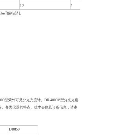
12
/
8
lus预制试剂。
0型紫外可见分光光度计、DR/4000V型分光光度
比色计等。各类仪器的特点、技术参数及订货信息，请参
DR850