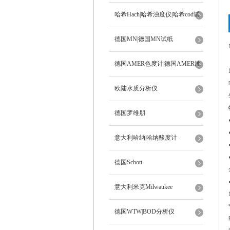
ph计
哈希Hach|哈希浊度仪|哈希cod试
剂
德国MN|德国MN试纸
德国AMER色度计|德国AMER浊
度计
欧陆水质分析仪
德国罗维朋
意大利哈纳|哈纳酸度计
德国Schott
意大利米克Milwaukee
德国WTW|BOD分析仪