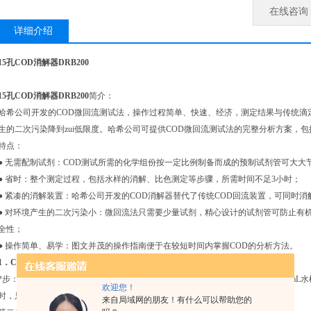
在线咨询
详细介绍
15孔COD消解器DRB200
15孔COD消解器DRB200
简介：
哈希公司开发的COD微回流测试法，操作过程简单、快速、经济，测定结果与传统滴
生的二次污染降到zui低限度。哈希公司可提供COD微回流测试法的完整分析方案，
特点：
● 无需配制试剂：COD测试所需的化学组份按一定比例制备而成的预制试剂管可大大
● 省时：整个测定过程，包括水样的消解、比色测定等步骤，所需时间不足3小时；
● 紧凑的消解装置：哈希公司开发的COD消解器替代了传统COD回流装置，可同时消
● 对环境产生的二次污染小：微回流法只需要少量试剂，精心设计的试剂管可防止有
全性；
● 操作简单、易学：图文并茂的操作指南便于在较短时间内掌握COD的分析方法。
1．COD微回流法分析步骤：
*步：试剂、水样的准备过程每支COD试剂管中有3mL试剂，拧开瓶盖后，加入2mL水样，
欢迎您！
时，只需加入0.2mL 的水样）。
来自局域网的朋友！有什么可以帮助您的