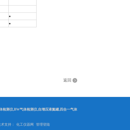
●
●
返回
体检测仪,BW气体检测仪,自增压液氮罐,四合一气体
2 技术支持：
化工仪器网
管理登陆