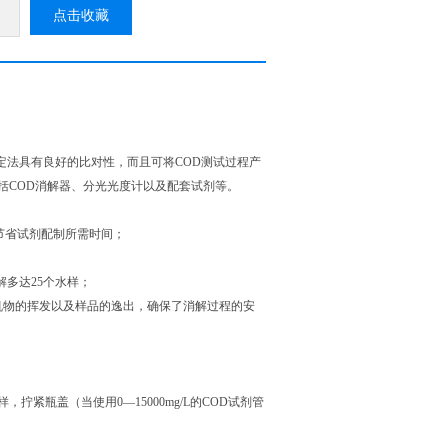
点击收藏
定法具有良好的比对性，而且可将COD测试过程产
包括COD消解器、分光光度计以及配套试剂等。
节省试剂配制所需时间；
解多达25个水样；
机物的挥发以及样品的逸出，确保了消解过程的安
拧紧瓶盖（当使用0―15000mg/L的COD试剂管