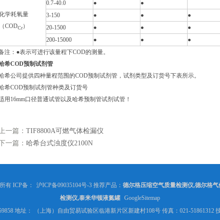
0.7-40.0
●
●
化学耗氧量
3-150
●
●
●
（COD
）
20-1500
●
●
●
Cr
200-15000
●
●
●
备注：●表示可进行该量程下COD的测量。
哈希COD预制试剂管
哈希公司提供四种量程范围的COD预制试剂管，试剂类型及订货号下表所示。
哈希COD预制试剂管种类及订货号
适用16mm口径普通试管以及哈希预制管试剂试管！
上一篇：
TIF8800A可燃气体检漏仪
下一篇：
哈希台式浊度仪2100N
权所有 ICP备：
沪ICP备09035104号-3
推荐产品：
德尔格压缩空气质量检测仪,德尔格气
检测仪,泰来华顿液氮罐
GoogleSitemap
370059858 地址： （上海）自由贸易试验区临港新片区新建村108号 传真：021-5186131