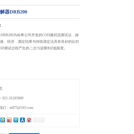
解器DRB200
：
器DRB200为哈希公司开发的COD微回流测试法，操
速、经济，测定结果与传统滴定法具有良好的比对
OD测试过程产生的二次污染降到Z低限度。
页
21-31265669
：m975@163.com