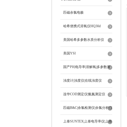
匹磁余氯电极
哈希便携式溶氧仪HQ30d
美国哈希多参数水质分析仪
美国YSI
国产PH|电导率|溶解氧|多参数测
定仪
浊度计|浊度仪|在线浊度仪
连华COD测定仪|氨氮测定仪
匹磁B&C|余氯检测仪|余氯分析仪
上泰SUNTEX|上泰电导率仪|上泰