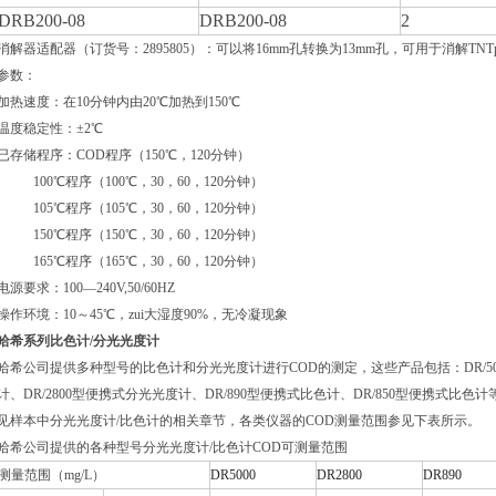
DRB200-08
DRB200-08
2
消解器适配器（订货号：2895805）：可以将16mm孔转换为13mm孔，可用于消解TNTp
参数：
加热速度：在10分钟内由20℃加热到150℃
温度稳定性：±2℃
已存储程序：COD程序（150℃，120分钟）
100℃程序（100℃，30，60，120分钟）
105℃程序（105℃，30，60，120分钟）
150℃程序（150℃，30，60，120分钟）
165℃程序（165℃，30，60，120分钟）
电源要求：100―240V,50/60HZ
操作环境：10～45℃，zui大湿度90%，无冷凝现象
哈希系列比色计/分光光度计
哈希公司提供多种型号的比色计和分光光度计进行COD的测定，这些产品包括：DR/500
计、DR/2800型便携式分光光度计、DR/890型便携式比色计、DR/850型便携式
见样本中分光光度计/比色计的相关章节，各类仪器的COD测量范围参见下表所示。
哈希公司提供的各种型号分光光度计/比色计COD可测量范围
测量范围（mg/L）
DR5000
DR2800
DR890