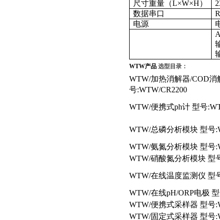
尺寸重量（
L
×
W
×
H
）
2
数据串口
R
电源
WTW
产品
选型目录：
WTW/
加热消解器/COD消
号:WTW/CR2200
WTW/
便携式ph计 型号:WTW
WTW/
总磷分析模块 型号:W
WTW/
氨氮分析模块 型号:W
WTW/
硝酸氮分析模块 型号:
WTW/
在线温度监测仪 型号:W
WTW/
在线pH/ORP电极 型号
WTW/
便携式采样器 型号:W
WTW/
固定式采样器 型号:W