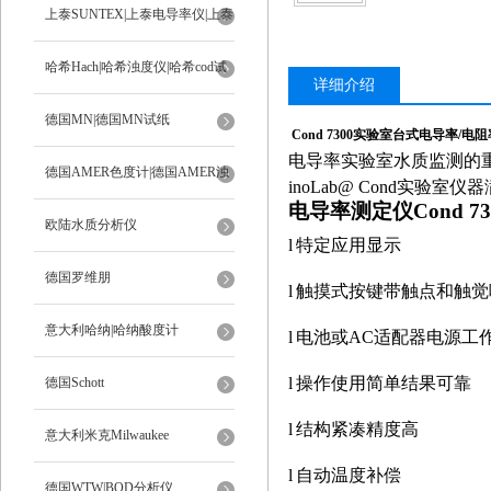
上泰SUNTEX|上泰电导率仪|上泰
ph计
哈希Hach|哈希浊度仪|哈希cod试
详细介绍
剂
德国MN|德国MN试纸
Cond 7300
实验室台式电导率/电阻率
电导率实验室水质监测的
德国AMER色度计|德国AMER浊
inoLab@ Cond
实验室仪器
电导率测定仪Cond 7
度计
欧陆水质分析仪
l
特定应用显示
德国罗维朋
l
触摸式按键带触点和触觉
意大利哈纳|哈纳酸度计
l
电池或
AC
适配器电源工
l
操作使用简单结果可靠
德国Schott
l
结构紧凑精度高
意大利米克Milwaukee
l
自动温度补偿
德国WTW|BOD分析仪