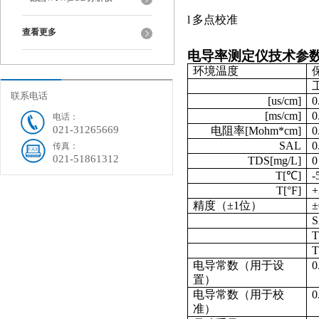
l
多点校准
查看更多
电导率测定仪技术参
环境温度
联系电话
[us/cm]
0
[ms/cm]
0
电话：
021-31265669
电阻率
[Mohm*cm]
0
SAL
0
传真：
021-51861312
TDS[mg/L]
0
T[
℃]
-
T[°F]
+
精度（
±1
位
）
±
T
T
电导常数（用于设
0
置）
电导常数（用于校
0
准）