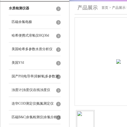
产品展示
首页
>
产品展示
水质检测仪器
匹磁余氯电极
哈希便携式溶氧仪HQ30d
美国哈希多参数水质分析仪
美国YSI
国产PH|电导率|溶解氧|多参数测
定仪
浊度计|浊度仪|在线浊度仪
连华COD测定仪|氨氮测定仪
匹磁B&C|余氯检测仪|余氯分析仪