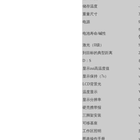
储存温度
重量尺寸
电源
电池寿命/碱性
激光（II级）
到目标的典型距离
D
：S
显示zui高温度值
显示保持（7s）
LCD
背景光
温度显示
显示分辨率
0
硬壳携带报
三脚架安装
可移基座
工作区照明
图表操作手册