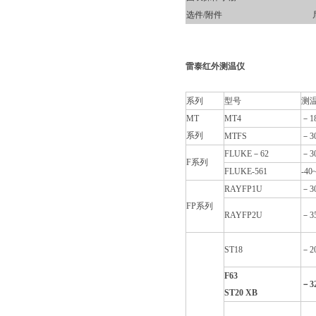
选件/附件
雷泰红外测温仪
系列
型号
测
MT
MT4
－1
系列
MTFS
－3
FLUKE
－62
－3
F
系列
FLUKE-561
-40
RAYFP1U
－3
FP
系列
RAYFP2U
－3
ST18
－2
F63
－3
ST20 XB