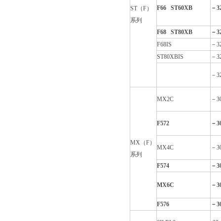
F66 ST60XB
－3
ST（F）
系列
F68 ST80XB
－3
F68IS
－3
ST80XBIS
－3
－3
MX2C
－3
F572
－3
MX（F）
MX4C
－3
系列
F574
－3
MX6C
－3
F576
－3