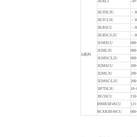
3ILRL3
-30
3ILTDL3U
－3
3ILTCL3U
－3
3ILRSCU
－3
3ILRSC/L2U
－3
3I1MSCU
600
3I1ML3U
600
3i
系列
3I1MSC/L2U
600
3I2MSCU
200
3I2ML3U
200
3I2MSC/L2U
200
3IP7DL3U
10~
3IG5SCU
150
B9HR3IF4SCU
121
BCXR3IF4SCU
600