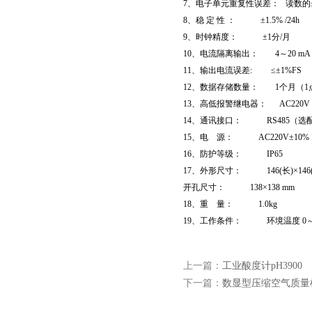
7、电子单元重复性误差： 读数的±2
8、稳 定 性 ： ±1.5% /24h
9、时钟精度： ±1分/月
10、电流隔离输出： 4～20 mA（
11、输出电流误差: ≤±1%FS
12、数据存储数量： 1个月（1点
13、高低报警继电器： AC220V
14、通讯接口： RS485（选
15、电 源： AC220V±10%，
16、防护等级： IP65
17、外形尺寸： 146(长)×146(宽
开孔尺寸： 138×138 mm
18、重 量： 1.0kg
19、工作条件： 环境温度 0～6
上一篇：
工业酸度计pH3900
下一篇：
数显型压缩空气质量