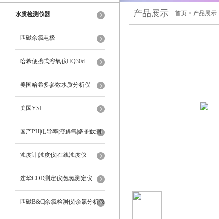
产品展示
首页
>
产品展示
水质检测仪器
匹磁余氯电极
哈希便携式溶氧仪HQ30d
美国哈希多参数水质分析仪
美国YSI
国产PH|电导率|溶解氧|多参数测
定仪
浊度计|浊度仪|在线浊度仪
连华COD测定仪|氨氮测定仪
匹磁B&C|余氯检测仪|余氯分析仪