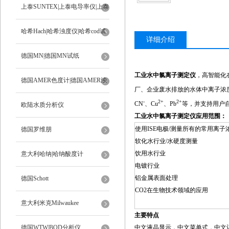
上泰SUNTEX|上泰电导率仪|上泰
ph计
哈希Hach|哈希浊度仪|哈希cod试
详细介绍
剂
德国MN|德国MN试纸
工业水中氯离子测定仪
，高智能化
德国AMER色度计|德国AMER浊
厂、企业废水排放的水体中离子浓
-
2+
2+
CN
、Cu
、Pb
等，并支持用户
度计
欧陆水质分析仪
工业水中氯离子测定仪
应用范围：
使用ISE电极/测量所有的常用离子
德国罗维朋
软化水行业/水硬度测量
饮用水行业
意大利哈纳|哈纳酸度计
电镀行业
铝金属表面处理
德国Schott
CO2在生物技术领域的应用
意大利米克Milwaukee
主要特点
德国WTW|BOD分析仪
中文液晶显示，中文菜单式，中文