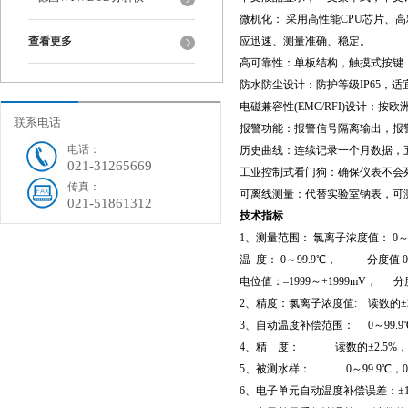
微机化： 采用高性能CPU芯片、
查看更多
应迅速、测量准确、稳定。
高可靠性：单板结构，触摸式按键
防水防尘设计：防护等级IP65，
电磁兼容性(EMC/RFI)设计：按欧洲标
联系电话
报警功能：报警信号隔离输出，报
电话：
历史曲线：连续记录一个月数据，五
021-31265669
工业控制式看门狗：确保仪表不会
传真：
可离线测量：代替实验室钠表，可
021-51861312
技术指标
1、测量范围： 氯离子浓度值： 0～500
温 度： 0～99.9℃， 分度值 0
电位值：–1999～+1999mV， 分度
2、精度：氯离子浓度值: 读数的±2.5
3、自动温度补偿范围： 0～99.9
4、精 度： 读数的±2.5%，±
5、被测水样： 0～99.9℃，0.
6、电子单元自动温度补偿误差：±1