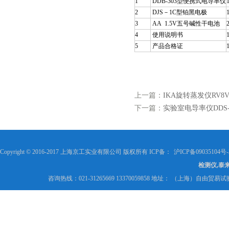
1
DDB-303型便携式电导率仪
2
DJS－1C型铂黑电极
3
AA 1.5V五号碱性干电池
4
使用说明书
5
产品合格证
上一篇：
IKA旋转蒸发仪RV8
下一篇：
实验室电导率仪DDS-
Copyright © 2016-2017 上海京工实业有限公司 版权所有 ICP备：
沪ICP备09035104号-
检测仪,泰
咨询热线：021-31265669 13370059858 地址： （上海）自由贸