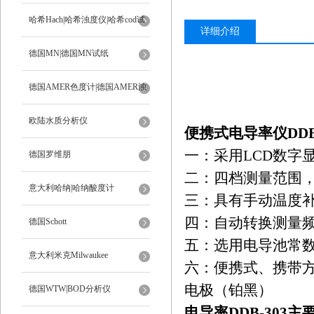
ph计
哈希Hach|哈希浊度仪|哈希cod试
详细介绍
剂
德国MN|德国MN试纸
德国AMER色度计|德国AMER浊
度计
欧陆水质分析仪
便携式电导率仪DDB-
一：采用
LCD
数字
德国罗维朋
二：四档测量范围
意大利哈纳|哈纳酸度计
三：具有手动温度
四：自动转换测量
德国Schott
五：选用电导池常
意大利米克Milwaukee
六：便携式、携带
电极（铂黑）
德国WTW|BOD分析仪
电导率DDB-303