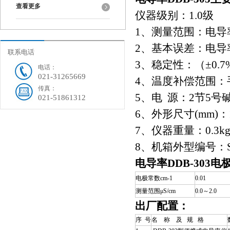
查看更多
仪器级别：
1.0
级
1
、测量范围：电导
2
、基本误差：电导
联系电话
3
、稳定性：（
±0.7
电话：
021-31265669
4
、温度补偿范围：
传真：
5
、电
源：
2
节
5
号
021-51861312
6
、外形尺寸
(mm)
：
7
、仪器重量：
0.3k
8
、机箱外型编号：
电导率DDB-303
电极常数cm-1
0.01
测量范围μS/cm
0.0～2.0
出厂配置：
序 号
名 称 及 规 格