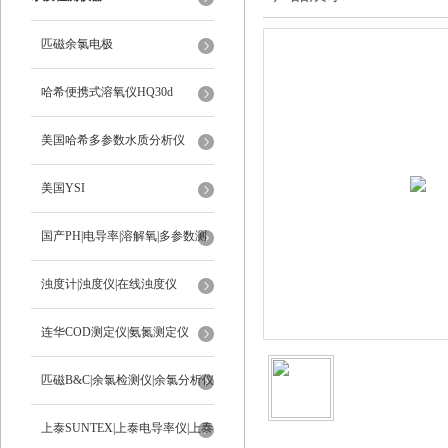
匹磁余氯电极
哈希便携式溶氧仪HQ30d
美国哈希多参数水质分析仪
美国YSI
国产PH|电导率|溶解氧|多参数测
定仪
浊度计|浊度仪|在线浊度仪
连华COD测定仪|氨氮测定仪
匹磁B&C|余氯检测仪|余氯分析仪
上泰SUNTEX|上泰电导率仪|上泰