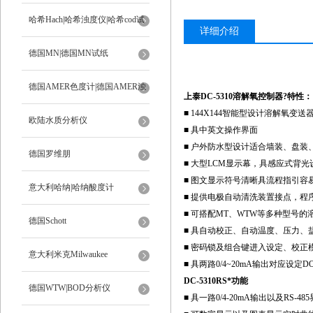
ph计
哈希Hach|哈希浊度仪|哈希cod试
详细介绍
剂
德国MN|德国MN试纸
德国AMER色度计|德国AMER浊
上泰DC-5310溶解氧控制器?特性：
■ 144X144智能型设计溶解氧变送
度计
欧陆水质分析仪
■ 具中英文操作界面
■ 户外防水型设计适合墙装、盘装
德国罗维朋
■ 大型LCM显示幕，具感应式背光
■ 图文显示符号清晰具流程指引容
意大利哈纳|哈纳酸度计
■ 提供电极自动清洗装置接点
■ 可搭配MT、WTW等多种型号的
德国Schott
■ 具自动校正、自动温度、压力、
■ 密码锁及组合键进入设定、校正
意大利米克Milwaukee
■ 具两路0/4~20mA输出对应设定DO、T
DC-5310RS*功能
德国WTW|BOD分析仪
■ 具一路0/4-20mA输出以及RS-4