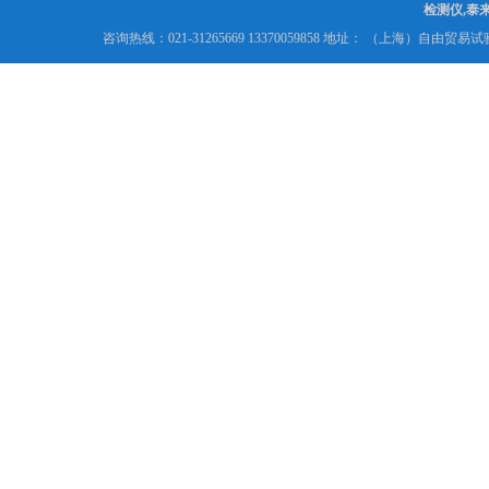
检测仪,泰
咨询热线：021-31265669 13370059858 地址： （上海）自由贸