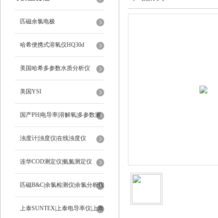
匹磁余氯电极
哈希便携式溶氧仪HQ30d
美国哈希多参数水质分析仪
美国YSI
国产PH|电导率|溶解氧|多参数测
定仪
浊度计|浊度仪|在线浊度仪
连华COD测定仪|氨氮测定仪
匹磁B&C|余氯检测仪|余氯分析仪
上泰SUNTEX|上泰电导率仪|上泰