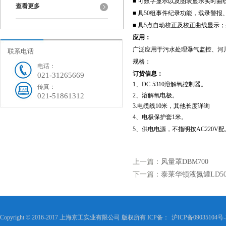
■ 可数字显示以及图表显示实时曲
查看更多
■ 具50组事件纪录功能，载录警
■ 具5点自动校正及校正曲线显示
应用：
广泛应用于污水处理瀑气监控、河
联系电话
规格：
电话：
订货信息：
021-31265669
1、
DC-5310溶解氧控制器
。
传真：
021-51861312
2、溶解氧电极。
3.
电缆线10米，其他长度详询
4、电极保护套1米。
5、供电电源，不指明按AC220V配
上一篇：
风量罩DBM700
下一篇：
泰莱华顿液氮罐LD5
Copyright © 2016-2017 上海京工实业有限公司 版权所有 ICP备：
沪ICP备09035104号-