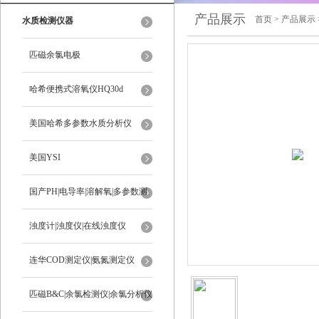
产品展示
首页
>
产品展示
水质检测仪器
匹磁余氯电极
哈希便携式溶氧仪HQ30d
美国哈希多参数水质分析仪
美国YSI
国产PH|电导率|溶解氧|多参数测
定仪
浊度计|浊度仪|在线浊度仪
连华COD测定仪|氨氮测定仪
匹磁B&C|余氯检测仪|余氯分析仪