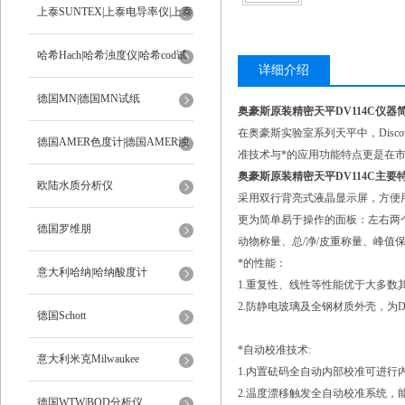
上泰SUNTEX|上泰电导率仪|上泰
ph计
哈希Hach|哈希浊度仪|哈希cod试
详细介绍
剂
德国MN|德国MN试纸
奥豪斯原装精密天平DV114C
仪器
在奥豪斯实验室系列天平中，
Disco
德国AMER色度计|德国AMER浊
准技术与*的应用功能特点更是在
奥豪斯原装精密天平DV114C
主要
度计
欧陆水质分析仪
采用双行背亮式液晶显示屏，方便
更为简单易于操作的面板：左右两
德国罗维朋
动物称量、总
/
净
/
皮重称量、峰值
*的性能
：
意大利哈纳|哈纳酸度计
1.
重复性、线性等性能优于大多数
2.
防静电玻璃及全钢材质外壳，为
德国Schott
*自动校准技术
:
意大利米克Milwaukee
1.
内置砝码全自动内部校准可进行
2.
温度漂移触发全自动校准系统，
德国WTW|BOD分析仪