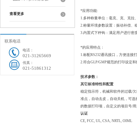
*应用功能
:
查看更多
1.
多种称量单位：毫克、克、克拉
2.
称量环境参数设置：振动补偿、
3.
内置式下秤钩：满足用户进行密
联系电话
*的应用特点：
电话：
1.
标配
RS232
通讯接口，方便连接
021-31265669
2.
符合
GLP/GMP
规范的打印设定和
传真：
021-51861312
技术参数：
其它标准特性和配置
稳定指示符，机械和软件的过载
/
欠
准点，自动去皮，自动关机，可选
的数据打印项，自定义的项目号
/
用
认证
CE, FCC, UL, CSA, NRTL, OIML