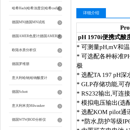
ph计
哈希Hach|哈希浊度仪|哈希cod试
详细介绍
剂
德国MN|德国MN试纸
Pro
pH 1970i便携式
德国AMER色度计|德国AMER浊
*
可测量pH,mV和
度计
欧陆水质分析仪
* 可选配各种标准
德国罗维朋
极
* 选配TA 197 p
意大利哈纳|哈纳酸度计
* GLP存储功能,
德国Schott
* RS232输出,可连
* 模拟电压输出(选配
意大利米克Milwaukee
* 选配KOM pil
德国WTW|BOD分析仪
* *防水,防护等级IP