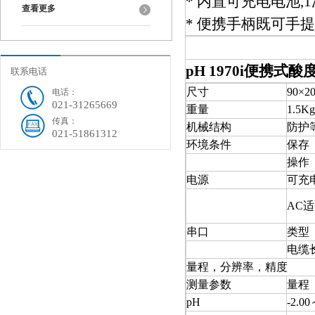
* 内置可充电电池,
查看更多
* 便携手柄既可手
pH 1970i便携式酸
联系电话
尺寸
90
×2
电话：
021-31265669
重量
1.5Kg
传真：
机械结构
防护
021-51861312
环境条件
保存
操作
电源
可充
AC
适
串口
类型
电缆
量程，分辨率，精度
测量参数
量程
pH
-2.00