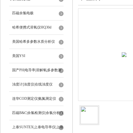
匹磁余氯电极
哈希便携式溶氧仪HQ30d
美国哈希多参数水质分析仪
美国YSI
国产PH|电导率|溶解氧|多参数测
定仪
浊度计|浊度仪|在线浊度仪
连华COD测定仪|氨氮测定仪
匹磁B&C|余氯检测仪|余氯分析仪
上泰SUNTEX|上泰电导率仪|上泰