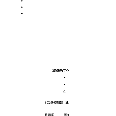
●
●
●
2
通道数字化控制器配置
2
通道控制器
● ●
● △
△ △
SC200
控制器 - 通用技术参数
显示屏
图形LCD带LED背光