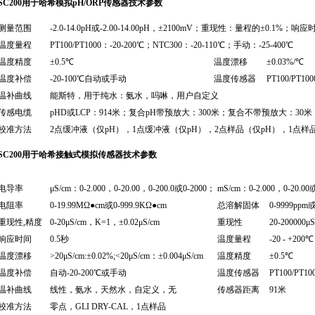
SC200
用于哈希模拟pH/ORP传感器技术参数
测量范围
-2.0-14.0pH
或-2.00-14.00pH，±2100mV；重现性：量程的±0.1%；响应
温度量程
PT100/PT1000
：-20-200℃；NTC300：-20-110℃；手动：-25-400℃
温度精度
±0.5℃
温度漂移
±0.03%/℃
温度补偿
-20-100℃
自动或手动
温度传感器
PT100/PT100
温补曲线
能斯特，用于纯水：氨水，吗啉，用户自定义
传感电缆
pHD
或LCP：914米；复合pH带预放大：300米；复合不带预放大：3
校准方法
2
点缓冲液（仅pH），1点缓冲液（仅pH），2点样品（仅pH），1点样品
SC200
用于哈希接触式模拟传感器技术参数
电导率
μS/cm
：0-2.000，0-20.00，0-200.0或0-2000； mS/cm：0-2.000，0-20.00或
电阻率
0-19.99MΩ●cm
或0-999.9KΩ●cm
总溶解固体
0-9999ppm
或
重现性,精度
0-20μS/cm
，K=1，±0.02μS/cm
重现性
20-200000μS
响应时间
0.5
秒
温度量程
-20 - +200℃
温度漂移
>20μS/cm:±0.02%;<20μS/cm
：±0.004μS/cm
温度精度
±0.5℃
温度补偿
自动-20-200℃或手动
温度传感器
PT100/PT10
温补曲线
线性，氨水，天然水，自定义，无
传感器距离
91
米
校准方法
零点，GLI DRY-CAL，1点样品