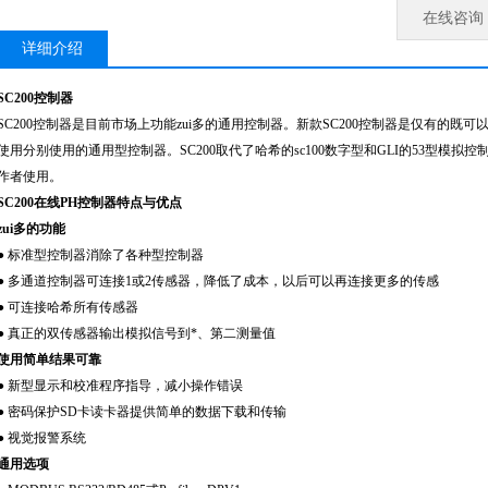
在线咨询
详细介绍
SC200
控制器
SC200
控制器是目前市场上功能zui多的通用控制器。新款SC200控制器是仅有的既
使用分别使用的通用型控制器。SC200取代了哈希的sc100数字型和GLI的53型模拟
作者使用。
SC200在线PH控制器特点与优点
zui多的功能
●
标准型控制器消除了各种型控制器
●
多通道控制器可连接1或2传感器，降低了成本，以后可以再连接更多的传感
●
可连接哈希所有传感器
●
真正的双传感器输出模拟信号到*、第二测量值
使用简单结果可靠
●
新型显示和校准程序指导，减小操作错误
●
密码保护SD卡读卡器提供简单的数据下载和传输
●
视觉报警系统
通用选项