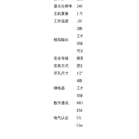
显示分辨率
240 * 160pixels
主机重量
1.70Kg
工作温度
-20 - +60℃
2
路0/4-20mA隔离电流输出，zui大500
工作模式：*或第二测量或计算值（仅
模拟输出
功能模式：线性，逻辑，Bi-linearPID
可选4路0/4-20mA隔离输出
安全等级
两重密码保护
安装方式
壁挂式，面板式和管道式
开孔尺寸
1/2" NPT
4
路SPDT继电器，1200W，5A，250V
继电器
工作模式：*或第二测量，计算值（仅
功能模式：报警，定时，请求控制，P
数字通讯
MODBUS RS232/RS485
，Profibus 
EMC
：兼容CE认证，EN 50081-2和EN 6
电气认证
UL，ETL
Class I，Div.2（Group A, B, C, and 