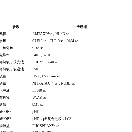
参数
传感器
氨氮
AMTAX™sc
，NH4D sc
余氯
CLF10 sc
，CLT10 sc，9184 sc
二氧化氯
9185 sc
电导率
3400
，3700
溶解氧，荧光法
LDO™
，5740 sc
溶解氧，极谱法
5500
流量
U53
，F53 Sensors
硝氮
NITRATAX™ sc
，NO3D sc
水中油
FP360 sc
有机物
UVAS sc
臭氧
9187 sc
pH/ORP
pHD
pH/ORP
pHD
，pH复合电极，LCP
磷酸盐
PHOSPHAX™ sc