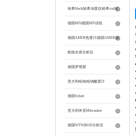
ph计
哈希Hach|哈希浊度仪|哈希cod试
剂
德国MN|德国MN试纸
德国AMER色度计|德国AMER浊
度计
欧陆水质分析仪
德国罗维朋
意大利哈纳|哈纳酸度计
德国Schott
意大利米克Milwaukee
德国WTW|BOD分析仪