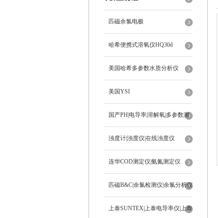
匹磁余氯电极
哈希便携式溶氧仪HQ30d
美国哈希多参数水质分析仪
美国YSI
国产PH|电导率|溶解氧|多参数测
定仪
浊度计|浊度仪|在线浊度仪
连华COD测定仪|氨氮测定仪
匹磁B&C|余氯检测仪|余氯分析仪
上泰SUNTEX|上泰电导率仪|上泰