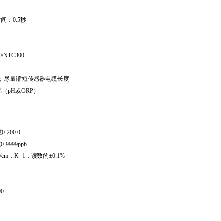
时间：0.5秒
0/NTC300
0米；尽量缩短传感器电缆长度
（pH或ORP）
0-200.0
0-9999ppb
/cm
，K=1，读数的±0.1%
00