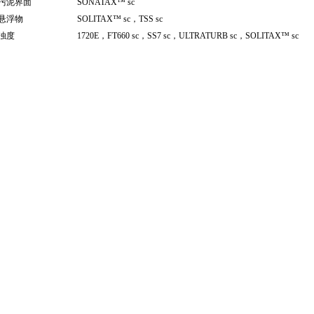
污泥界面
SONATAX™ sc
悬浮物
SOLITAX™ sc
，TSS sc
浊度
1720E
，FT660 sc，SS7 sc，ULTRATURB sc，SOLITAX™ sc