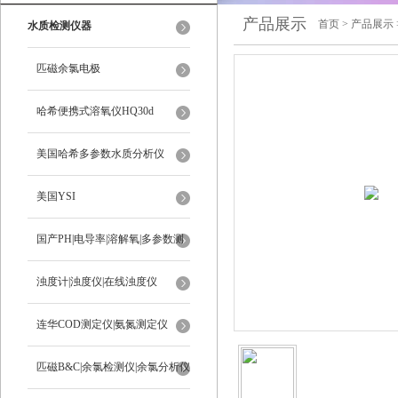
产品展示
首页
>
产品展示
水质检测仪器
匹磁余氯电极
哈希便携式溶氧仪HQ30d
美国哈希多参数水质分析仪
美国YSI
国产PH|电导率|溶解氧|多参数测
定仪
浊度计|浊度仪|在线浊度仪
连华COD测定仪|氨氮测定仪
匹磁B&C|余氯检测仪|余氯分析仪