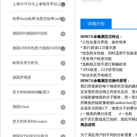
上泰SUNTEX|上泰电导率仪|上泰
ph计
哈希Hach|哈希浊度仪|哈希cod试
详细介绍
剂
德国MN|德国MN试纸
HI96711余氯测定仪
特点：
*
人性化显示界面，操作简单
*
双行易读
LCD
显示屏
德国AMER色度计|德国AMER浊
*
优良防水性能，同时适用于实验
*
具有用户校准功能
度计
欧陆水质分析仪
*
选购校正组可进行精确校准
* EPA
标准，
GLP
管理功能
*
自动关机节电模式
德国罗维朋
HI96711余氯测定仪操作原理：
我们所观察的每个物质所呈现的颜
定浓度的混合物之间发生反应，形
意大利哈纳|哈纳酸度计
分辐射被物质的分子吸收，而一部
所吸收的辐射量根据
Lambert-beer
定
德国Schott
在波长为照射
λ
下，物质分子的摩
c =
物质的摩尔浓度
d =
光程
由于其它数值是已知的，因此可根
意大利米克Milwaukee
商品说明
为了满足用户的不同的分析需要，
德国WTW|BOD分析仪