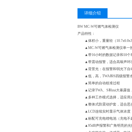
详细介绍
BW MC-W可燃气体检测仪
产品特性：
▲体积小，重量轻（10.7x6.0x3.
▲MC-W可燃气体检测仪单一
▲带16小时的数据记录和10个
▲带震动报警，适合高噪声环
▲背景光：在报警和弱光下自
▲低，高，TWA和S四级报警
▲简单的自动校准过程
▲记录TWA、S和zui大暴露值
▲多种工作模式选择，适应用
▲整体式防震动护套，适合恶
▲LCD连续实时显示气体浓度
▲标配可充电锂电池（充电不超过
▲95dB声报警和广角明亮的光