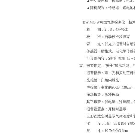
▲全功能自检：传感器，电池，
▲随机配置：传感器、锂电池和
BW MC-W可燃气体检测仪 技
检 测：2，3，4种气体
校 准：自动校准和归零
背 光：低光／报警时自动
传感器：插接式、电化学传感器（
可设置内容：S时间周期（5－1
零、报警锁定、“安全”显示功能、
报警指示：声、光和振动三种
光报警：广角闪烁光
声报警：变化的95dB（30cm
振动报警：脉冲振动
其它报警：低电量，过量程，传
报警设置点：开机时显示
LCD连续实时显示气体浓度和
湿 度：5％—95％RH（非
尺 寸：10.7x6.0x3.6cm