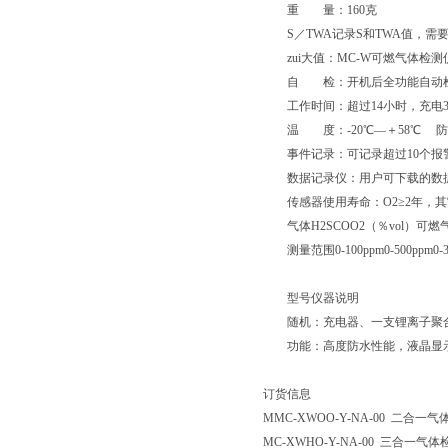
重 量：160克
S／TWA记录S和TWA值，需
zui大值：MC-W可燃气体检测
自 检：开机后全功能自动检
工作时间：超过14小时，充电
温 度：-20℃—＋58℃ 防暴等
事件记录：可记录超过10个报警
数据记录仪：用户可下载的数据记
传感器使用寿命：O2≥2年，其
气体H2SCOO2（％vol）可燃
测量范围0-100ppm0-500ppm0-3
型号仪器说明
随机：充电器、一支锂离子聚合物
功能：高度防水性能，液晶显示（
订货信息
MMC-XWOO-Y-NA-00 二合一
MC-XWHO-Y-NA-00 三合一气体