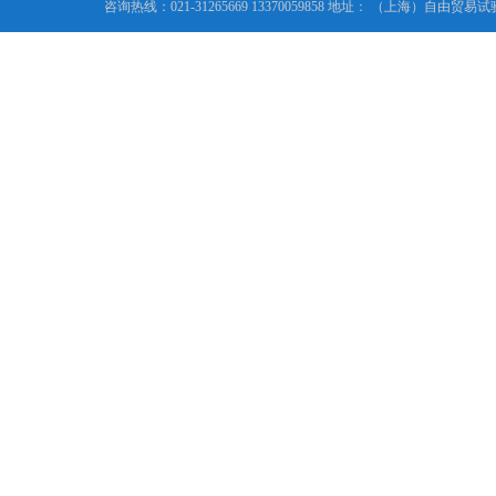
咨询热线：021-31265669 13370059858 地址： （上海）自由贸