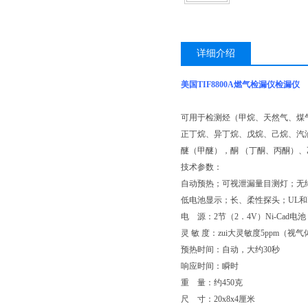
详细介绍
美国TIF8800A燃气检漏仪检漏仪
可用于检测烃
（甲烷、天然气、煤
正丁烷、异丁烷、戊烷、己烷、汽
醚（甲醚），酮 （丁酮、丙酮）
技术参数：
自动预热；可视泄漏量目测灯；无
低电池显示；长、柔性探头；UL和
电 源：2节（2．4V）Ni-Cad电
灵 敏 度：zui大灵敏度5ppm（
预热时间：自动，大约30秒
响应时间：瞬时
重 量：约450克
尺 寸：20x8x4
厘米