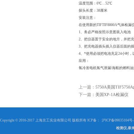
温度范围：0℃…52℃
探头长度：38厘米
安装注意：
在使用新的TIFTIF8800A气体检
1、务必严格按照示意图装入电池
2、把仪器置于安全的地方，并把
3、把充电器插头插入仪器后面的
4、*使用必须把电池充足24小时，
应用：
氢冷发电机氢气泄漏\海船的燃料油
上一篇：
5750A美国TIF575
下一篇：
美国XP-1A检漏仪
Copyright © 2016-2017 上海京工实业有限公司 版权所有 ICP备：
沪ICP备09035104号-
检测仪,泰