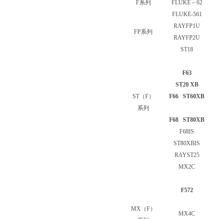
F
系列
FLUKE
－62
FLUKE-561
RAYFP1U
FP
系列
RAYFP2U
ST18
F63
ST20 XB
ST（F）
F66 ST60XB
系列
F68 ST80XB
F68IS
ST80XBIS
RAYST25
MX2C
F572
MX（F）
MX4C