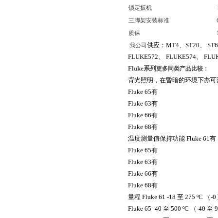
锁定扳机
三脚架安装标准
质保
供应：
MT4
、
ST20
、
ST6
我公司
FLUKE572
、
FLUKE574
、
FLU
Fluke系列
更多同类产品比较：
背光照明，在昏暗的环境下亦可
Fluke 65
有
Fluke 63
有
Fluke 66
有
Fluke 68
有
温度测量值保持功能
Fluke 61
有
Fluke 65
有
Fluke 63
有
Fluke 66
有
Fluke 68
有
量程
Fluke 61 -18
至
275 ºC （-0
Fluke 65 -40
至
500 ºC （-40
至
9