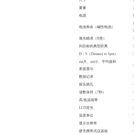
尺寸
重量
电源
电池寿命（碱性电池）
激光瞄准（
II
类）
到目标的典型距离
D
：S（Distance to Spot）
zui大、zui小、平均值和
差值显示
数据记录
探头插孔
读数保持（
7
秒）
高
/
低温报警
LCD
背光
温度单位
显示分辨率
硬壳携带式仪器箱