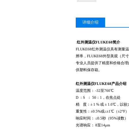
详细介绍
:
红外测温仪FLUKE68
简介
FLUKE68
红外测温仪具有测量温
辨率，
FLUKE68
外型美观
（
尺寸
专业人员提供了精度和价格合理
供塑料保存箱。
红外测温仪FLUKE68
产品介绍
温度范围：
-32
至
760
℃
D
：
S
：
50
：
1
，在焦点处
精
度：
± 1 %
或
± 1.0
℃
，以较
重
复
性：
±0.5%
或
≤±1
℃
（
±2°F
）
响应时间：
≤0.5
秒（
95%
读数）
光谱响应：
8
至
14μm