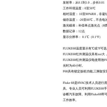
发
射
率：从
0.1
到
1.0
，步长
0.01
工作环境温度：
0
至
50
℃
相对湿度：
10
至
90%RH
，非凝
储存温度：
-20
至
60
℃
，不含电
激光瞄准：
补偿单点激光点（
Ⅱ
数据记录：
12
点
显示分辨率：
0.1
℃
（
0.1°F
）
FLUKE68
温度显示有
℃
或
°F
可选
FLUKE68
红外测温仪具有zui大
FLUKE68
红外测温仪电使用池
9
光时为
40
小时。
F68
具有锁定扳机功能
,
三脚架安
Fluke 68
是
HVAC
技术人员进行
具。专业人员可利用
FLUKE68
手
诊断汽车故障。利用
Fluke68
即
工作效率。