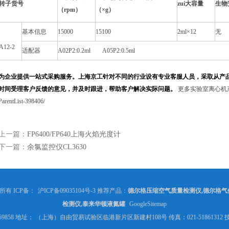
转子货号
zui大容量
生物
（rpm）
（×g）
基本信息
15000
15100
2ml×12
无
A12-2
适配器
A02P2:0.2ml A05P2:0.5ml
为企业提供一站式采购服务。上海京工针对不同的行业设有专业客服人员，采取从产
时间受理客户反馈的意见，并及时跟进，帮助客户解决实际问题。
更多实验室离心机产品可浏览
ParentList-398406/
上一篇：
FP6400/FP640上海火焰光度计
下一篇：
余氯监控仪CL3630
权所有 ICP备：
沪ICP备09035104号-3
推荐产品：
德尔格压缩空气质量检测仪,德尔格气
检测仪,泰来华顿液氮罐
GoogleSitemap
370059858 地址： （上海）自由贸易试验区临港新片区新建村108号 传真：021-5186131