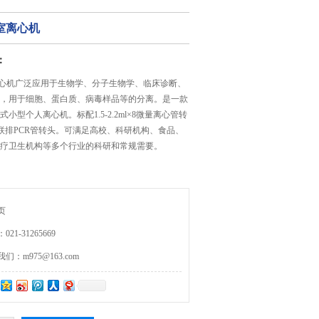
验室离心机
：
室离心机广泛应用于生物学、分子生物学、临床诊断、
，用于细胞、蛋白质、病毒样品等的分离。是一款
小型个人离心机。标配1.5-2.2ml×8微量离心管转
8联排PCR管转头。可满足高校、科研机构、食品、
疗卫生机构等多个行业的科研和常规需要。
页
21-31265669
：m975@163.com