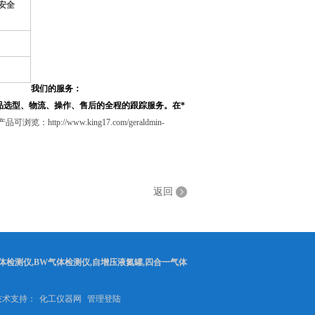
安全
我们的服务：
品选型、物流、操作、售后的全程的跟踪服务。在*
：http://www.king17.com/geraldmin-
返回
体检测仪,BW气体检测仪,自增压液氮罐,四合一气体
2 技术支持：
化工仪器网
管理登陆