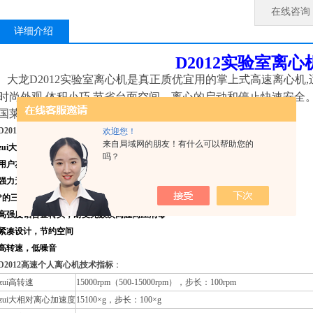
在线咨询
详细介绍
D2012实验室离心
大龙D2012实验室离心机是真正质优宜用的掌上式高速离心机
时尚外观,体积小巧,节省台面空间，离心的启动和停止快速安全
国莱茵公司爆炸测试和微生物安全测试的离心机生产商。
D2012实验室离心机
特点：
欢迎您！
来自局域网的朋友！有什么可以帮助您的
zui大相对离心力可达15100xg, 小机器大用途
吗？
用户友好型LCD大显示屏，运行信息尽收眼底
强力无碳刷免维护电机驱动迅速，轻松加速到设定转速
*的三风道设计，zui大限度降低转子温升
高强度铝合金转头，耐受无数次高温高压消毒
紧凑设计，节约空间
高转速，低噪音
D2012高速个人离心机技术指标
：
zui高转速
15000rpm（500-15000rpm），步长：100rpm
zui大相对离心加速度
15100×g，步长：100×g