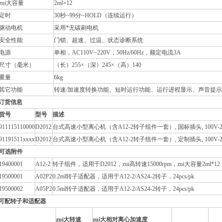
zui大容量
2ml×12
定时
30秒~99分~HOLD（连续运行）
驱动电机
采用*无碳刷电机
安全性能
门锁、超速、过温、状态诊断系统
电源
单相，AC110V~220V，50Hz/60Hz，额定电流3A
尺寸（毫米）
（长）255×（深）245×（高）140
重量
6kg
其它功能
转速/加速度转换功能、短时运行功能、运行进程显示、声音提
订货信息
货号
型号
描述
911115110000
D2012
台式高速小型离心机（含A12-2转子组件一套）, 国标插头, 100V-240V
91191511xxxx
D2012
台式高速小型离心机（含A12-2转子组件一套）, 定制插头, 100V-240V
可选附件
19400001
A12-2
转子组件，适用于D2012，zui高转速15000rpm，zui大容量2ml*12
19500001
A02P2
0.2ml转子适配器，适用于A12-2/AS24-2转子，24pcs/pk
19500002
A05P2
0.5ml转子适配器，适用于A12-2/AS24-2转子，24pcs/pk
可配转子和适配器
zui大转速
zui大相对离心加速度