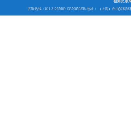
检测仪,泰
咨询热线：021-31265669 13370059858 地址： （上海）自由贸