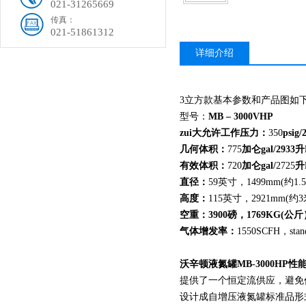
021-31265669
传真：
021-51861312
详细介绍
3立方款基本参数和产品图如
型号：
MB – 3000VHP
zui大允许工作压力：
350
psig/
几何体积：
775
加仑gal/2933升L
有效体积：
720
加仑gal/
2725
升L
直径：
59英寸，1499mm(约1.
高度：
115英寸，2921mm(约
空重：3900磅，1769KG(公
气体增发率：
1550SCFH，st
沃辛顿液氮罐MB-3000HP
性
提供了一个恒定流供应，避免
设计成自增压液氮罐标准品形