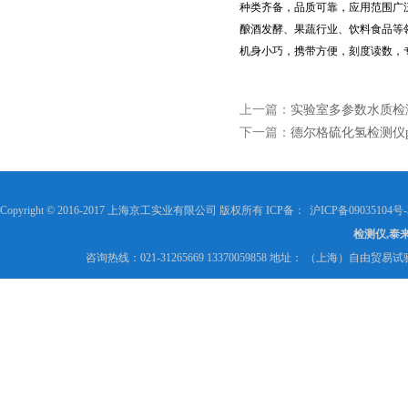
种类齐备，品质可靠，应用范围广
酿酒发酵、果蔬行业、饮料食品等
机身小巧，携带方便，刻度读数，
上一篇：
实验室多参数水质检测
下一篇：
德尔格硫化氢检测仪pa
Copyright © 2016-2017 上海京工实业有限公司 版权所有 ICP备：
沪ICP备09035104号-
检测仪,泰
咨询热线：021-31265669 13370059858 地址： （上海）自由贸