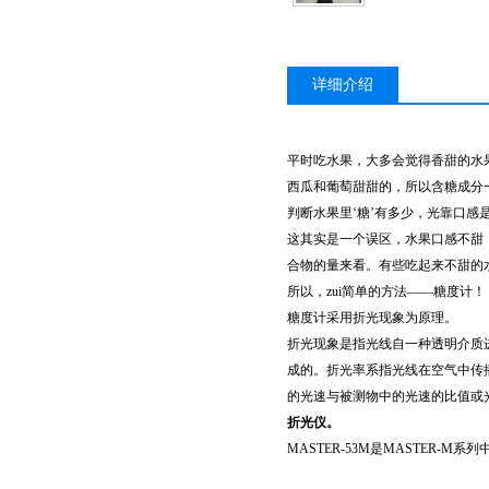
详细介绍
平时吃水果，大多会觉得香甜的水
西瓜和葡萄甜甜的，所以含糖成分
判断水果里‘糖’有多少，光靠口感
这其实是一个误区，水果口感不甜
合物的量来看。有些吃起来不甜的
所以，zui简单的方法——糖度计！
糖度计采用折光现象为原理。
折光现象是指光线自一种透明介质
成的。折光率系指光线在空气中传播的速
的光速与被测物中的光速的比值或
折光仪。
MASTER-53M是MASTER-M