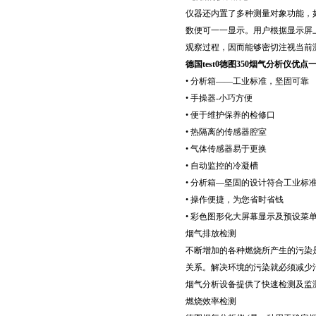
仪器还内置了多种测量对象功能，
数便可一一显示。用户根据显示屏
观察过程，因而能够密切注视当前
德国test0徳图350烟气分析仪优点一
• 分析箱——工业标准，坚固可靠
• 手操器-小巧方便
• 便于维护保养的检修口
• 热隔离的传感器腔室
• 气体传感器易于更换
• 自动监控的冷凝槽
• 分析箱—坚固的设计符合工业标
• 操作便捷，为您省时省钱
• 彩色图形化大屏幕显示及预设菜
烟气排放检测
不断增加的各种燃烧所产生的污染
关系。解决环境的污染就必须减少
烟气分析设备提供了快速检测及监
燃烧效率检测