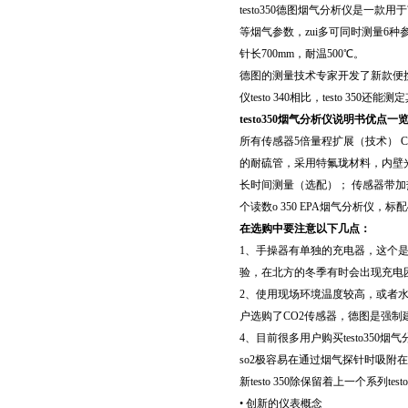
testo350德图烟气分析仪是一款用于节能
等烟气参数，zui多可同时测量6种参
针长700mm，耐温500℃。
德图的测量技术专家开发了新款便携
仪testo 340相比，testo 35
testo350烟气分析仪说明书优点一
所有传感器5倍量程扩展（技术） 
的耐硫管，采用特氟珑材料，内壁
长时间测量（选配）； 传感器带加
个读数o 350 EPA烟气分析仪，标
在选购中要注意以下几点：
1、手操器有单独的充电器，这个
验，在北方的冬季有时会出现充电
2、使用现场环境温度较高，或者
户选购了CO2传感器，德图是强
4、目前很多用户购买testo35
so2极容易在通过烟气探针时吸附
新testo 350除保留着上一个系列te
• 创新的仪表概念