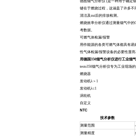
德图烟气分析仪 (是一种用于确定
键在于燃烧过程，这涵盖了许多不
清洁及zui后的排放检测。
燃烧效率分析仪通过测量烟气中的O
考数据。
可燃气体检漏/报警
用作能源的各类可燃气体都具有易
性气体检漏/报警设备的必要性显而
用德国350烟气分析仪进行工业烟
testo350烟气分析仪专为工
燃烧器
发动机λ＞1
发动机λ≤1
涡轮机
自定义
NTC
技术参数
测量范围
测量精度