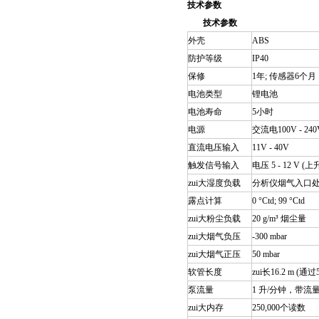
技术参数
技术参数
外壳
ABS
防护等级
IP40
保修
1年; 传感器6个月
电池类型
锂电池
电池寿命
5小时
电源
交流电100V - 240V 
直流电压输入
11V - 40V
触发信号输入
电压 5 - 12 V (上
zui大湿度负载
分析仪烟气入口处露
露点计算
0 °Ctd; 99 °Ctd
zui大粉尘负载
20 g/m³ 烟尘量
zui大烟气负压
-300 mbar
zui大烟气正压
50 mbar
软管长度
zui长16.2 m 
泵流量
1 升/分钟，带流
zui大内存
250,000个读数