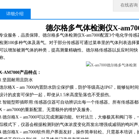
在线咨询
详细介绍
德尔格多气体检测仪X-am70
专业服务，品质保障。德尔格多气体检测仪X-am7000配置3个电化学
检测100多种气体及蒸气。对于部分传感器可通过菜单里的气体列表选择
可以增加被测气体的种类，提高测量精确性。德尔格传感器以反应时间快
称。
X-AM7000
产品特点：
1.坚固耐用且防水
德尔格X－am 7000内置防水防尘保护膜，防护等级高达IP67，能够
设计的皮套可保护一起，即使从1.5米高度坠落也不受损伤。
2.智能型即插即用:传感器
仪器可自动辨识出每一个传感器。所有传感器都
X－am7000的重新配置。无需额外的维护及服务。
3.德尔格X－am7000可以完成测漏功能。针对法兰，大修极其和阀门
踪模式下，仪器会根据检测到的气体浓度变化而发出增强或减弱的鸣叫声
4.德尔格X－am7000软件用户界面友好，操作简单轻松。只需基本培训