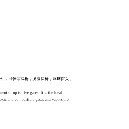
接件，可伸缩探枪，测漏探枪，浮球探头，
t of up to five gases. It is the ideal
toxic and combustible gases and vapors are