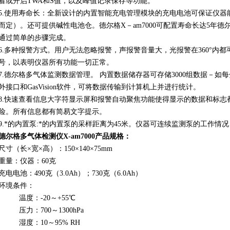
看或开启TWA和S值，以及峰值记录保存等功能。
5.使用寿命长：
全新设计的内置智能充电管理模块的充电电池可保证仪器能
而定）。还可提供碱性电池仓。德尔格X－am7000可配置寿命长达5年
通过简单的步骤完成。
6.多种报警方式。
用户无法忽略报警，声报警音量大，光报警在360°内都可
号，以表明仪器所有功能一切正常。
7.德尔格多气体监测数据管理。 内置数据储存器可存储3000组数据－如
外接口和GasVision软件，可将数据传输到计算机上并进行统计。
8.快速查看信息大字符显示屏和报警自动聚焦功能使得显示的数据和标
险。所有信息都有简易文字提示。
9.*的内置泵:*的内置泵的采样距离为45米。仪器可连续监测泵的工作
德尔格多气体检测仪X-am7000
产品规格：
尺寸（长×宽×高）：150×140×75mm
重量：仪器：60克
充电电池：490克（3.0Ah）；730克（6.0Ah）
环境条件：
温度：-20～+55℃
压力：700～1300hPa
湿度：10～95% RH