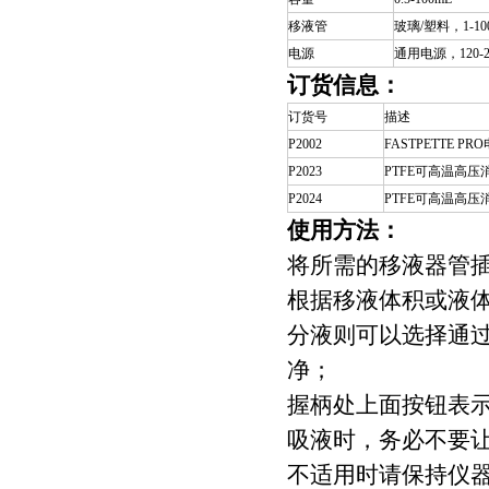
移液管
玻璃/塑料，1-10
电源
通用电源，120-2
订货信息：
订货号
描述
P2002
FASTPETTE 
P2023
PTFE可高温高压消
P2024
PTFE可高温高压消
使用方法：
将所需的移液器管
根据移液体积或液体粘
分液则可以选择通
净；
握柄处上面按钮表
吸液时，务必不要
不适用时请保持仪