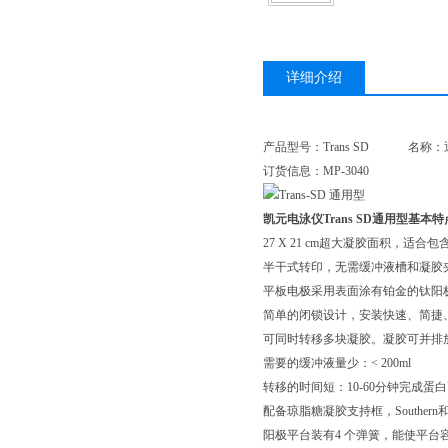
详细介绍
产品型号：Trans SD 名称
订货信息：MP-3040
凯元电泳仪Trans SD通用型基本
27 X 21 cm超大凝胶面积，适
半干式转印，无需缓冲液槽和凝胶
平板电极采用表面涂有铂金的钛阳
简单的闭锁设计，安装快速、简捷
可同时转移多块凝胶。凝胶可并排
需要的缓冲液量少：< 200ml
转移的时间短：10-60分钟完成蛋
配备琼脂糖凝胶支持框，Southern和N
阳极平台装有4 个弹簧，能使平