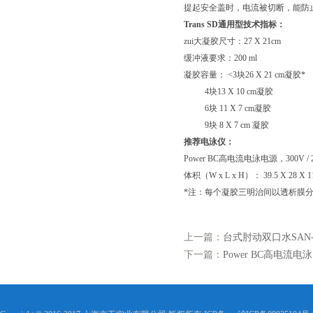
提起安全盖时，电流被切断，能防
Trans SD通用型技术指标：
zui大凝胶尺寸：27 X 21cm
缓冲液要求：200 ml
凝胶容量： <3块26 X 21 cm凝胶*
4块13 X 10 cm凝胶
6块 11 X 7 cm凝胶
9块 8 X 7 cm 凝胶
推荐电泳仪：
Power BC
高电流电泳电源，300V / 20
体积（W x L x H）： 39.5 X 28 X 1
*注：每个凝胶三明治间以透析膜
上一篇：
台式肘动双口水SAN-2
下一篇：
Power BC高电流电