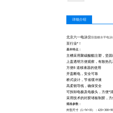
详细介绍
北京六一电泳仪
琼脂糖水平电泳仪D
至行业*！
基本特点：
主槽采用聚碳酸酯注塑，坚固
上盖透明方便观察，有散热孔
方便8 道移液器的使用
开盖断电，安全可靠
桥式设计，节省缓冲液
高柔韧导线，确保安全
可拆卸电极及电极头，方便*
采用技术的封胶堵板制胶，方
规格参数：
外型尺寸（L×W×H）：420×300×9