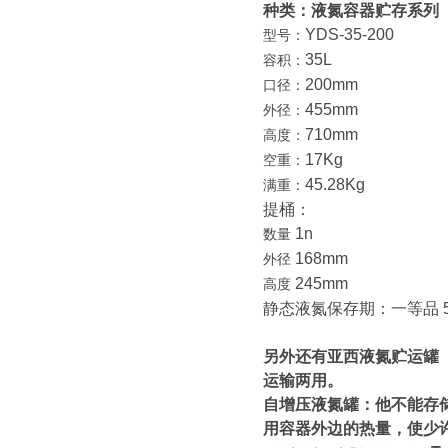
种类：液氮容器贮存系列
YDS-35-200
型号：
35L
容积：
200mm
口径：
455mm
外径：
710mm
高度：
17Kg
空重：
45.28Kg
满重：
提桶：
1n
数量
168mm
外径
245mm
高度
静态液氮保存期：一等品 54
另外还有亚西液氮贮运罐
运输两用。
自增压液氮罐：他不能存
用容器外边的热量，使少