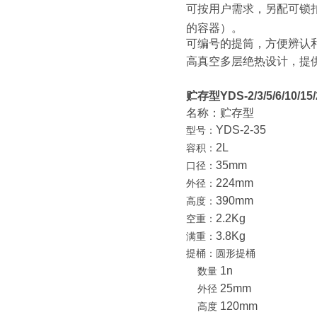
可按用户需求，另配可锁
的容器）。
可编号的提筒，方便辨认
高真空多层绝热设计，提
贮存型YDS-2/3/5/6/10/1
名称：贮存型
YDS-2-35
型号：
2L
容积：
35mm
口径：
224mm
外径：
390mm
高度：
2.2Kg
空重：
3.8Kg
满重：
提桶：圆形提桶
1n
数量
25mm
外径
120mm
高度