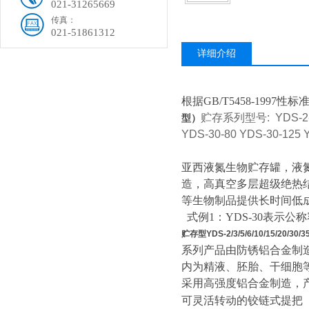
021-31265669
传真：
021-51861312
详细介绍
根据
GB/T5458-1997
性标
贮存系列型号: YDS-2-
型）
YDS-30-80 YDS-30-125 
亚西液氮生物贮存罐，液氮保存时
造，高真空多层超级绝热
等生物制品提供长时间低
式例
1
：
YDS-30
表示公称
贮存型YDS-2/3/5/6/10/15/20/30/3
系列产品由防锈铝合金制
内为精液、胚胎、干细胞
采用高强度铝合金制造，
可灵活转动的铰链式提把