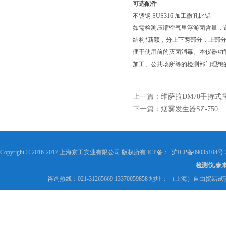
可选配件
不锈钢
SUS316
加工微孔比铝
如需检测压缩空气里浮游菌含量，
结构*新颖，分上下两部分，上部
便于使用前的灭菌消毒。本仪器功
加工、公共场所等的检测部门理想
上一篇：
维萨拉DM70手持式
下一篇：
烟雾发生器SZ-750
Copyright © 2016-2017 上海京工实业有限公司 版权所有 ICP备：
沪ICP备09035104号-
检测仪,泰
咨询热线：021-31265669 13370059858 地址： （上海）自由贸