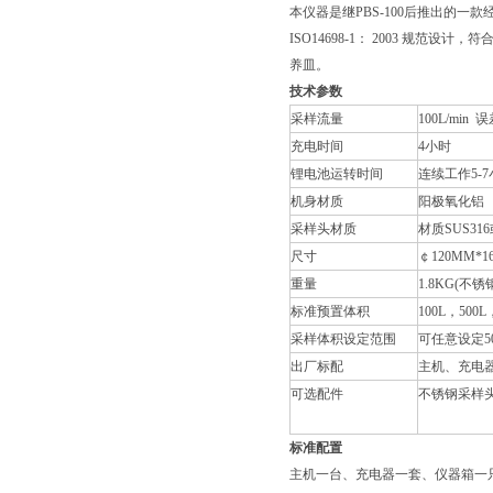
本仪器是继
PBS-100
后推出的一款
ISO14698-1
：
2003
规范设计，符
养皿。
技术参数
采样流量
100L/min
误
充电时间
4
小时
锂电池运转时间
连续工作
5-7
机身材质
阳极氧化铝
采样头材质
材质
SUS316
尺寸
￠
120MM*1
重量
1.8KG(
不锈
标准预置体积
100L
，
500L
采样体积设定范围
可任意设定
5
出厂标配
主机、充电
可选配件
不锈钢采样
标准配置
主机一台、充电器一套、仪器箱一