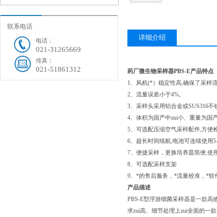
联系电话
详细介绍
电话：
021-31265669
传真：
021-51861312
药厂微生物采样器PBS-E
产品特点
1
、风机
(
*）稳定性高
,
确保了采样
2
、流量误差小于
4%
。
3
、采样头采用铝合金或
SUS316
不
4
、体积为国产中zui小、重量为国产
5
、可选配压缩空气采样配件
,
方便
6
、超长时间续航
,
电池可连续使用
5
7
、便捷采样，更换培养皿简便
,
使
8
、可选配采样支架
9
、*的售后服务，*流量校准，*软
产品描述
PBS-E
型浮游细菌采样器是一款高
求zui高、细节处理上zui全面的一