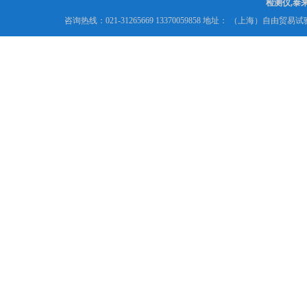
检测仪,泰
咨询热线：021-31265669 13370059858 地址： （上海）自由贸