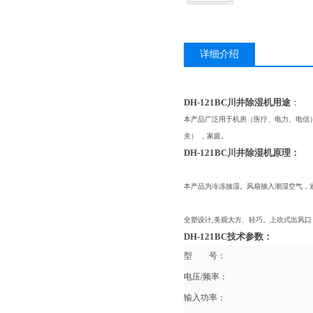
详细介绍
DH-121BC川井除湿机用途
：
本产品广泛用于机房（医疗、电力、电信
关） ，家庭。
DH-121BC川井除湿机
原理：
本产品为冷冻抽湿。风扇抽入潮湿空气，
全塑设计,美观大方、轻巧。上吹式出风口
DH-121BC技术参数：
型 号：
电压/频率：
输入功率：