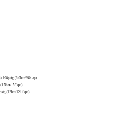
100psig (6.9bar/690kap)
(1.5bar/152kpa)
sig (12bar/1214kpa)