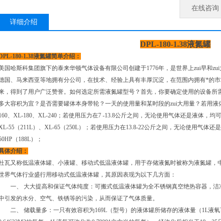
在线咨询
详细介绍
DPL-180-1.38液氮罐
DPL-180-1.38液氮罐简单介绍：
美国哈斯科集团旗下的泰来华顿气体设备有限公司创建于1776年，是世界上zui早和z
德国、马来西亚等地拥有分公司，在技术、经验上具有丰厚沉淀，在范围内拥有*的
来，得到了用户广泛赞誉。如何选定所需液氮罐型号？首先，你要确定使用的设备所
多大容积为宜？是否需要罐体本身带轮？一天的使用量和某时段的zui大用量？若用液体，
160、XL-180、XL-240；若使用压力在7 -13.8公斤之间，无论使用气体还是液体，均可选
XL-55（211L）、XL-65（250L）；若使用压力在13.8-22公斤之间，无论使用气体还是
50HP（188L）；
具体介绍：
杜瓦又称低温液体罐、小液罐、移动式低温液体罐，用于存储液氮时被称为液氮罐，
世界气体行业盛行用移动式低温液体罐，其原因表现为以下几方面：
一、 大大提高和保证气体纯度：可搬式低温液体罐为全不锈钢真空绝热容器，洁
中引发的水分、空气、铁锈等的污染，从而保证了气体质量。
二、 储载量多：一只有效容积为169L（型号）的液体罐所储存的液体量（1L液氧可汽化