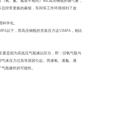
—25只（氧、氮、氩各不相同）40L高压钢瓶的储气量，
多且经常更换的麻烦，车间等工作环境得到了改
理科学化。
PA以下，而高压钢瓶的充装压力达15MPA，相比
主要是因为高低压气瓶难以区分，即：旧氧气瓶与
用气体压力过高等原因引起。而液氧、液氮、液
了气瓶爆炸的可能性。