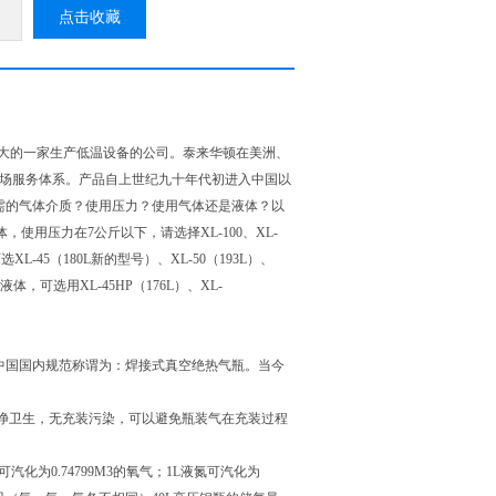
点击收藏
ui大的一家生产低温设备的公司。泰来华顿在美洲、
市场服务体系。产品自上世纪九十年代初进入中国以
需的气体介质？使用压力？使用气体还是液体？以
使用压力在7公斤以下，请选择XL-100、XL-
XL-45（180L新的型号）、XL-50（193L）、
液体，可选用XL-45HP（176L）、XL-
中国国内规范称谓为：焊接式真空绝热气瓶。当今
净卫生，无充装污染，可以避免瓶装气在充装过程
为0.74799M3的氧气；1L液氮可汽化为