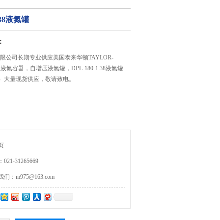
1.38液氮罐
：
限公司长期专业供应美国泰来华顿TAYLOR-
液氮容器，自增压液氮罐，DPL-180-1.38液氮罐
45）大量现货供应，敬请致电。
页
21-31265669
：m975@163.com