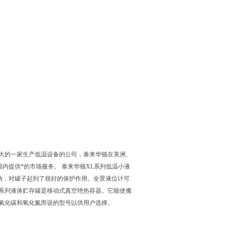
ui大的一家生产低温设备的公司，泰来华顿在美洲、
内提供*的市场服务。 泰来华顿XL系列低温小液
动，对罐子起到了很好的保护作用。全景液位计可
系列液体贮存罐是移动式真空绝热容器。它能使搬
氧化碳和氧化氮而设的型号以供用户选择。