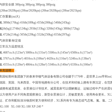
内胆安全膜 380psig 380psig 380psig 380psig
(26bar/2620kpa) (26bar/2620kpa) (26bar/2620kpa) (26bar/2621kpa)
贮存重量(zui大)
氧 389ib(176kg) 416ib(189kg) 455ib(206kg) 540ib(245kg)
氮[ib(kg)] 274ib(124kg) 293ib(133kg) 320ib(145kg) 380ib(172kg)
氩 472ib(214kg) 505ib(229kg) 552ib(250kg) 655ib(297kg)
气体容量/标定值
正常压力温度情况
氧 4687cu.ft.(123m³) 5000cu.ft.(131m³) 5500cu.ft.(145m³) 6500cu.ft.(171m³)
氮 3767cu.ft.(99m³) 4016cu.ft.(106m³) 4420cu.ft.(116m³) 5240cu.ft.(138m³)
氩 4555cu.ft.(120m³) 4864cu.ft.(128m³) 5340cu.ft.(140m³) 6330cu.ft.(166m³)
补充说明：
：
美国哈斯科集团旗下的泰来华顿气体设备有限公司创建于1776年，是世界上zui早和z
德国、英国、马来西亚、中国等地拥有分公司，在技术和经验上拥有丰厚沉淀，在范围
罐拥有减震底座、全景液位计等技术。减震底座可以缓解搬运、运输过程中产生的震
以方便用户从不同角度观察液位，新型全景液位计，灵敏度更高，使用寿命更长。XL
运、贮存和配给深冷物质时更方便和经济，XL系列有专为液态或气态氧、氮、氩、二
XL-100 XL-160 XL-180 XP-240 *