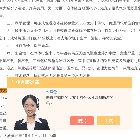
0.64633M3的氮气；1L液氩可汽化为0.78091立方米的氩气），经汽化后相当于19
大大减少了运输、库存费用。另一方面，液体罐占地面积小，避免了瓶装气的用瓶量
善。
三、 利于管理：可搬式低温液体罐储存量大，方便集中供气，促进用气单位的管
四、 输出压力近于使用压：可搬式低温液体罐的储存压力（以XL-45为例）为1.6M
之下，液体罐压力降低了9倍以上，有力地保证了生产、运输、存储的安全。
五、 操作简便、保养简单。
六、 安全性：在气体行业中，每年都有高压无缝气瓶发生爆炸事故，危害严重，
旧氩气瓶、氮气瓶、二氧化碳气瓶等难以区分，或用过期报废的钢瓶充装及气态时可
氩、液态二氧化碳等用低温液体罐储运，压力低、易识别、管理方便简单，从而避免
七、 技术资料：移动式压力容器属第三类压力容器。
技术参数：
：
欢迎您！
来自局域网的朋友！有什么可以帮助您的
XL-45 XL-50 XL-55 XL-65
吗？
尺寸
直径 508mm 508mm 508mm 660mm
高度 1559mm 1641mm 1764mm 1505mm
空重量(标定) 255ib(116kg) 270ib(122kg) 275ib(125kg) 375ib(170kg)
zui大液体容量 180L 193L 211L 250L