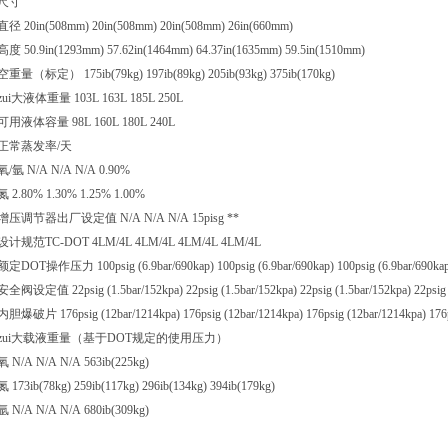
尺寸
直径 20in(508mm) 20in(508mm) 20in(508mm) 26in(660mm)
高度 50.9in(1293mm) 57.62in(1464mm) 64.37in(1635mm) 59.5in(1510mm)
空重量（标定） 175ib(79kg) 197ib(89kg) 205ib(93kg) 375ib(170kg)
zui大液体重量 103L 163L 185L 250L
可用液体容量 98L 160L 180L 240L
正常蒸发率/天
氧/氩 N/A N/A N/A 0.90%
氮 2.80% 1.30% 1.25% 1.00%
增压调节器出厂设定值 N/A N/A N/A 15pisg **
设计规范TC-DOT 4LM/4L 4LM/4L 4LM/4L 4LM/4L
额定DOT操作压力 100psig (6.9bar/690kap) 100psig (6.9bar/690kap) 100psig (6.9bar/690kap) 
安全阀设定值 22psig (1.5bar/152kpa) 22psig (1.5bar/152kpa) 22psig (1.5bar/152kpa) 22psig 
内胆爆破片 176psig (12bar/1214kpa) 176psig (12bar/1214kpa) 176psig (12bar/1214kpa) 176p
zui大载液重量（基于DOT规定的使用压力）
氧 N/A N/A N/A 563ib(225kg)
氮 173ib(78kg) 259ib(117kg) 296ib(134kg) 394ib(179kg)
氩 N/A N/A N/A 680ib(309kg)