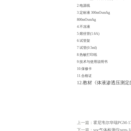
2.电源线 
3.定标液 300mOsm/
800mOsm/kg 1
4.不冻液 20
5.熔丝管(1.6A
6.试管架 
7.试管(0.5ml) 
8.热敏打印纸
9.技术与使用说明
10.保修卡 
11.合
12.
教材《体液渗透压测定
上一篇：
霍尼韦尔华瑞PGM-17
下一篇：
voc气体检测仪pgm-1