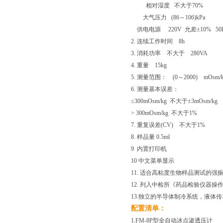
相对湿度
不大于
70%
大气压力
(86
～
106)kPa
供电电源
220V
允差±
10% 5
2.
连续工作时间
8h
3.
消耗功率 不大于
280VA
4.
重量
15kg
5.
测量范围：
(0
～
2000)
mOsm/
6.
测量基本误差：
≤
300mOsm/kg
不大于±
3mOsm/kg
> 300mOsm/kg
不大于
1%
7.
重复误差
(CV)
不大于
1%
8.
样品量
0.5ml
9
内置打印机
10
中文菜单显示
11.
适合高粘度生物样品测试的强
12.
列入中检所《药品检验仪器操
13.
独立的半导体制冷系统，液体传
配置清单：
1.FM-8P型全自动冰