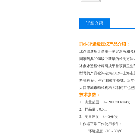
详细介绍
FM-8P渗透压仪
产品介绍：
冰点渗透压计是用于测定溶液和各种体液
国家药典2000版中新增的检测方
冰点渗透压计科研成果曾获得卫生
型号的
产品被评定为2002年上海
料等科 研、生产和教学领域。近年
大口岸城市药检机构 和制药厂也已
技术参数：
1、测量范围：0～2000mOsm/kg
2、样品量：0.5ml
3、测量速度：3～5分/次
1.
仪器正常工作使用条件：
环境温度
(10
～
30)
℃