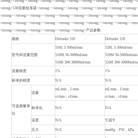
规格
Defender 510
Defender 520
510L 5-500ml/min
520L 5-500ml/min
型号和流量范围
510M 50-5000ml/min
520M 50-5000ml/min
510H 300-30000ml/min
520H 300-30000ml/m
流量精度
1%
1%
标准的精度
N/A
N/A
mL/min
，
L/min
mL/min
，
L/min
流量
cc/min
，
cf/min
cc/min
，
cf/min
可选测量单
标准化
N/A
N/A
位
温度
N/A
℃或℉·
压力
N/A
mmHg
，
PSI
，
kPa