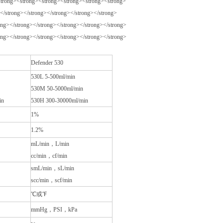
Defender 530
530L 5-500ml/min
530M 50-5000ml/min
in
530H 300-30000ml/min
1%
1.2%
mL/min
，
L/min
cc/min
，
cf/min
smL/min
，
sL/min
scc/min
，
scf/min
℃或℉
mmHg
，
PSI
，
kPa