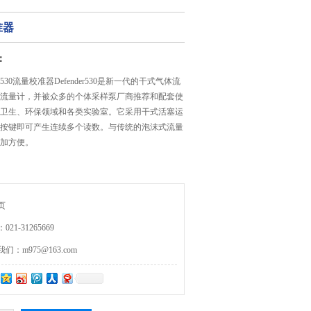
准器
：
30流量校准器Defender530是新一代的干式气体流
流量计，并被众多的个体采样泵厂商推荐和配套使
卫生、环保领域和各类实验室。它采用干式活塞运
按键即可产生连续多个读数。与传统的泡沫式流量
加方便。
页
21-31265669
：m975@163.com