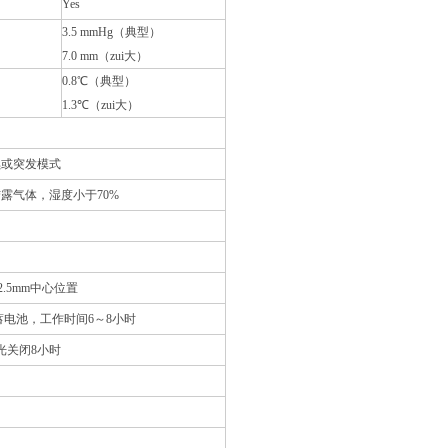
Yes
3.5 mmHg
（典型）
7.0 mm
（zui大）
0.8
℃
（典型）
1.3
℃
（zui大）
续或突发模式
结露气体，湿度小于
70%
2.5mm
中心位置
蓄电池，工作时间
6
～
8
小时
光关闭
8
小时