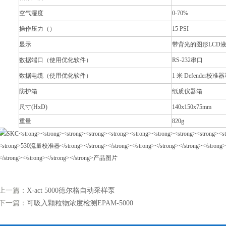
空气湿度
0-70%
操作压力（）
15 PSI
显示
带背光的图形
LCD
数据端口（使用优化软件）
RS-232
串口
数据电缆（使用优化软件）
1
米
Defender
校准器
防护箱
纸质仪器箱
尺寸
(HxD)
140x150x75mm
重量
820g
上一篇：
X-act 5000德尔格自动采样泵
下一篇：
可吸入颗粒物浓度检测EPAM-5000