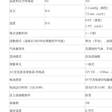
温度和压力传感器
No
Yes
3.5 mmHg
（典型）
压力
N/A
7.0 mm
（zui大）
0.8
℃
（典型）
温度
N/A
1.3
℃
（zui大）
每次读数时间
1
～
15
秒
读数模式（选择从
1
到
100
次测量的平均值）
单次（手动），连
气体兼容性
无腐蚀性气体、不
流动模式
压迫或抽吸
测量单元
一体式
AC
交流直流变换器
/
充电器
12V DC
，
>250ma
，
电池类型
6V
可充电密封铅酸
电池运行时间（
5
次
/
分钟）
背光打开
3
小时，背
压入或抽吸附件
软管
保修期
1
年
储存温度
0-70
℃