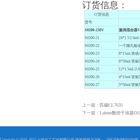
订货信息：
订货信息
货号
S0200-230V
漩涡混合器VX
S0200-21
24*1.5/2.
S0200-22
一个微孔板或者
S0200-23
8*15mL管或
S0200-24
6*50mL管
S0200-25
12*1.5mL
S0200-26
4*15mL
S0200-27
5*50mL
上一篇：
匹磁CL7635
下一篇：
Labnet数控干浴器D11
Copyright © 2016-2017 上海京工实业有限公司 版权所有 ICP备：
沪ICP备09035104号-