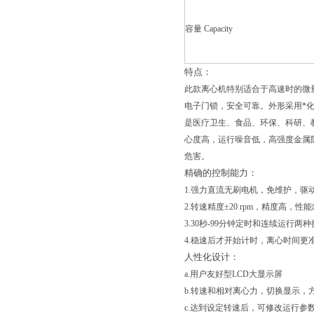
容量 Capacity
特点：
此款离心机特别适合于高速时的微量过
电子门锁，安全可靠。外形采用*化
是医疗卫生、食品、环保、科研、
心度高，运行噪音低，高强度金属防
危害。
精确的控制能力：
1.强力直流无刷电机，免维护，驱
2.转速精度±20 rpm，精度高，性
3.30秒-99分钟定时和连续运行两
4.稳速后才开始计时，离心时间更
人性化设计：
a.用户友好型LCD大显示屏
b.转速和相对离心力，切换显示，
c.达到设定转速后，可修改运行参